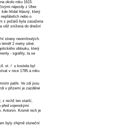
na okolo roku 1615.
čivými nájezdy z Uher.
kde hlídal hlásný, který
 nepřátelích nebo o
om z požárů byla zasažena
yla věž snížena do dnešní
řní strany neomítnutých.
 téměř 2 metry silné.
gotického oblouku, který
nty - sgrafity, ta se
4. st. / u kostela byl
řbívat v roce 1785 a roku
mním patře. Ve zdi jsou
zdi v přízemí je zazděné
 z nichž ten starší,
n před vojenskými
. Antonín. Kromě nich je
tam byly zřejmě sluneční