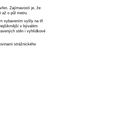
vřen. Zajímavostí je, že
ě až o půl metru.
jím vybavením vyšly na tři
i nejšikmější v bývalém
avených stěn i vyhlídkové
rovinami strážnického