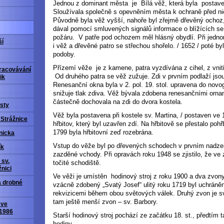
Jednou z dominant města je Bílá věž, která byla postave
Sloužívala společně s opevněním města k ochraně před ni
Původně byla věž vyšší, nahoře byl zřejmě dřevěný ochoz, 
dával pomocí smluvených signálů informace o blížících se
požáru. V patře pod ochozem měl hlásný obydlí. Při jedn
ší
i věž a dřevěné patro se střechou shořelo. / 1652 / poté b
podoby.
Přízemí věže je z kamene, patra vyzdívána z cihel, z vnit
racovávání
Od druhého patra se věž zužuje. Zdi v prvním podlaží jsou
ik
Renesanční okna byla v 2. pol. 19. stol. upravena do novo
snižuje tlak zdiva. Věž bývala zdobena renesančními orname
částečně dochovala na zdi do dvora kostela.
sty
Věž byla postavena při kostele sv. Martina, / postaven ve 1
 Strážnice
hřbitov, který byl uzavřen zdí. Na hřbitově se přestalo poh
1799 byla hřbitovní zeď rozebrána.
nicka
Vstup do věže byl po dřevených schodech v prvním nadze
ík
zazděné vchody. Při opravách roku 1948 se zjistilo, že ve 
 sv.
točité schodiště.
nici
Ve věži je umístěn hodinový stroj z roku 1900 a dva zvony,
a drobné
vzácně zdobený „Svatý Josef“ ulitý roku 1719 byl uchráně
rekvizicemi během obou světových válek. Druhý zvon je sv
tam ještě menší zvon – sv. Barbory.
 ve
 1986
Starší hodinový stroj pochází ze začátku 18. st., předtím 
hodiny.