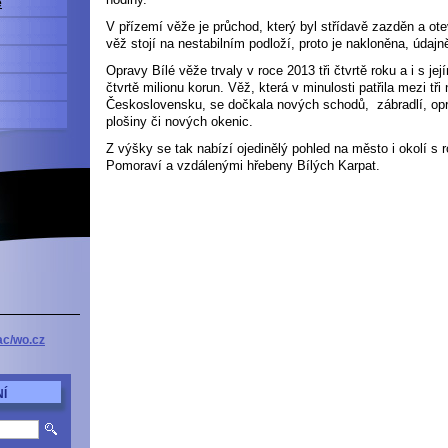
e
V přízemí věže je průchod, který byl střídavě zazděn a ote
věž stojí na nestabilním podloží, proto je nakloněna, údajn
Opravy Bílé věže trvaly v roce 2013 tři čtvrtě roku a i s je
čtvrtě milionu korun. Věž, která v minulosti patřila mezi tř
Československu, se dočkala nových schodů, zábradlí, opr
plošiny či nových okenic.
Z výšky se tak nabízí ojedinělý pohled na město i okolí s 
Pomoraví a vzdálenými hřebeny Bílých Karpat.
ac/wo.cz
Í