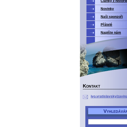
Články z histori
Novinky
Naši sponzoři
Přátelé
Napište nám
K
ONTAKT
ivo.vratislavsky/zavin
V
YHLEDÁVÁN