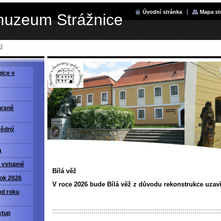
Úvodní stránka
Mapa st
muzeum Strážnice
ěž
ice v
hraně
vědný
a
a vstupné
Bílá věž
rok 2026
V roce 2026 bude Bílá věž z důvodu rekonstrukce uzav
od roku
:::::::::::::::::::::::::::::::::::::::::::::::::::::::::::::::::::::::::::::::::::::
stup