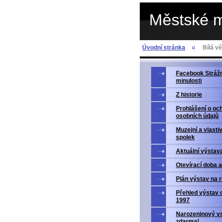
Městské 
Úvodní stránka
Bílá v
Facebook Strážn
minulosti
Z historie
Prohlášení o oc
osobních údajů
Muzejní a vlasti
spolek
Aktuální výstav
Otevírací doba 
Plán výstav na 
Přehled výstav 
1997
Narozeninový v
zdarma!