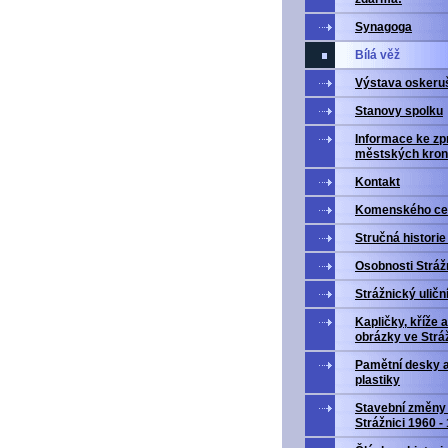
Synagoga
Bílá věž
Výstava oskeru
Stanovy spolku
Informace ke zp
městských kron
Kontakt
Komenského ce
Stručná historie
Osobnosti Stráž
Strážnický uličn
Kapličky, kříže a
obrázky ve Stráž
Pamětní desky 
plastiky
Stavební změny
Strážnici 1960 -