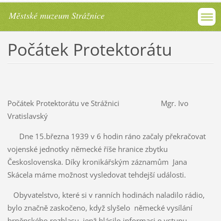
Městské muzeum Strážnice
Počátek Protektorátu
Počátek Protektorátu ve Strážnici Mgr. Ivo
Vratislavský
Dne 15.března 1939 v 6 hodin ráno začaly překračovat
vojenské jednotky německé říše hranice zbytku
Československa. Díky kronikářským záznamům Jana
Skácela máme možnost vysledovat tehdejší události.
Obyvatelstvo, které si v ranních hodinách naladilo rádio,
bylo značně zaskočeno, když slyšelo německé vysílání
brněnského rozhlasu, jenž hlásilo informaci o vstupu