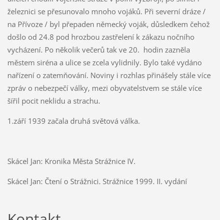
železnici se přesunovalo mnoho vojáků. Při severní dráze /
na Přívoze / byl přepaden německý voják, důsledkem čehož
došlo od 24.8 pod hrozbou zastřelení k zákazu nočního
vycházení. Po několik večerů tak ve 20. hodin zazněla
městem siréna a ulice se zcela vylidnily. Bylo také vydáno
nařízení o zatemňování. Noviny i rozhlas přinášely stále více
zpráv o nebezpečí války, mezi obyvatelstvem se stále více
šířil pocit neklidu a strachu.
1.září 1939 začala druhá světová válka.
Skácel Jan: Kronika Města Strážnice IV.
Skácel Jan: Čtení o Strážnici. Strážnice 1999. II. vydání
Kontakt