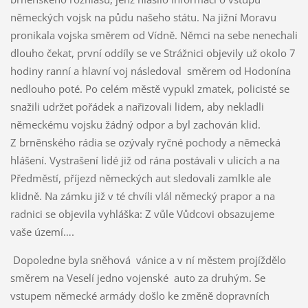
německých vojsk na půdu našeho státu. Na jižní Moravu
pronikala vojska směrem od Vídně. Němci na sebe nenechali
dlouho čekat, první oddíly se ve Strážnici objevily už okolo 7
hodiny ranní a hlavní voj následoval směrem od Hodonína
nedlouho poté. Po celém městě vypukl zmatek, policisté se
snažili udržet pořádek a nařizovali lidem, aby nekladli
německému vojsku žádný odpor a byl zachován klid.
Z brněnského rádia se ozývaly ryčné pochody a německá
hlášení. Vystrašení lidé již od rána postávali v ulicích a na
Předměstí, příjezd německých aut sledovali zamlkle ale
klidně. Na zámku již v té chvíli vlál německý prapor a na
radnici se objevila vyhláška: Z vůle Vůdcovi obsazujeme
vaše území….
Dopoledne byla sněhová vánice a v ní městem projíždělo
směrem na Veselí jedno vojenské auto za druhým. Se
vstupem německé armády došlo ke změně dopravních