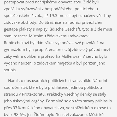
postupovat proti neárijskému obyvatelstvu. Židé byli
zpočátku vyřazováni z hospodářského, politického u
společenského života, již 19.3 museli být označeny všechny
židovské obchody. Do Strážnice na radnici přivezl člen
gestapa plakáty s nápisy Jüdische Geschäft, tyto si Židé musí
sami roznést. Místnímu židovskému advokátovi
Robitschekovi byl dán zákaz vykonávat své povolání, na
gymnázium byla propuštěna pro svůj židovský původ mezi
žáky velmi oblíbená profesorka Müllerová.. V červnu bylo
vydáno nařízení o židovském majetku a byl pořízen jeho
soupis.
Namísto dosavadních politických stran vzniklo Národní
souručenství, které bylo prohlášeno jedinou politickou
stranou v Protektorátu. Prakticky všechny deníky se staly
jeho tiskovými orgány. Formálně se do této strany přihlásilo
přes 97% mužského obyvatelstva, ve strážnickém okrese to
bylo 98,6%. Jen Židům bylo členství zakázáno. Městské