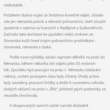
nedostatek.
Počátkem dubna vojáci ze Strážnice konečně odjeli, zůstala
zde jen německá policie a němečtí pohraničníci, kteří sloužili
společně s našima na hranicích v Radějově a Sudoměřicích.
Začínalo také docházet ke zpoždění vlaků směrem ze
Slovenska kvůli hned trojím pohraničním prohlídkám –
slovenské, německé a české.
Podle nové vyhlášky začalo najímání dělníků na práci do
Německa, během několika dní odjelo přes 50 místních
lidí. Zpočátku byli pracující na práci v Německu získáváni
nábory, ovšem postupem času byly zřízeny Úřady práce,
byly zavedeny pracovní knížky a došlo k nucenému odvodu
českých občanů na práci v „Říši“, přičemž jejich podmínky se
neustále zhoršovaly.
V okupovaných zemích začali nacisté důsledně