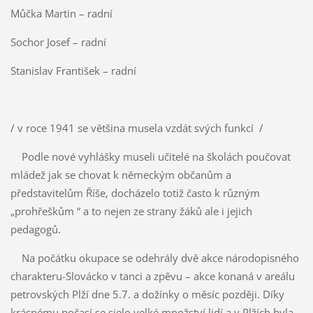
Můčka Martin – radní
Sochor Josef – radní
Stanislav František – radní
/ v roce 1941 se většina musela vzdát svých funkcí /
Podle nové vyhlášky museli učitelé na školách poučovat
mládež jak se chovat k německým občanům a
představitelům Říše, docházelo totiž často k různým
„prohřeškům “ a to nejen ze strany žáků ale i jejich
pedagogů.
Na počátku okupace se odehrály dvě akce národopisného
charakteru-Slovácko v tanci a zpěvu – akce konaná v areálu
petrovských Plží dne 5.7. a dožínky o měsíc později. Díky
krásnému počasí se sjelo velké množství lidí a v Plžích byla