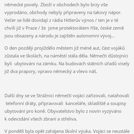
německé povely. Zboží v obchodech bylo brzy vše
vyprodáno, obchody nebyly připraveny na takový nápor.
Večer se lidé dovídají z rádia Hitlerův výnos / ten je v té
chvíli již v Praze / že jsme protektorátem říše, české země
jsou obsazeny a národu je zajištěn autonomní vývoj…
O den později projíždělo městem již méně aut, část vojáků
zůstala ve školách, na náměstí stála děla. Němečtí důstojníci
byli ubytováni na zámku. Na budovách státních úřadů visely
již dva prapory, vpravo německý a vlevo náš.
Další dny se ve Strážnici němečtí vojáci zařizovali, natahovali
telefonní dráty, připravovali kanceláře, skladiště a soupisy
ubytování pro koně. Obyvatelstvo bylo z novin vyzýváno
k odevzdání všech zbraní a střeliva.
V pondělí byla opět zahájena školní výuka. Vojáci se neustále