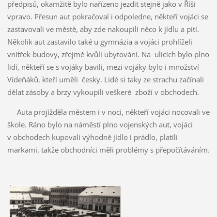
předpisů, okamžitě bylo nařízeno jezdit stejně jako v Říši
vpravo. Přesun aut pokračoval i odpoledne, někteří vojáci se
zastavovali ve městě, aby zde nakoupili něco k jídlu a pití.
Několik aut zastavilo také u gymnázia a vojáci prohlíželi
vnitřek budovy, zřejmě kvůli ubytování. Na ulicích bylo plno
lidí, někteří se s vojáky bavili, mezi vojáky bylo i množství
Vídeňáků, kteří uměli česky. Lidé si taky ze strachu začínali
dělat zásoby a brzy vykoupili veškeré zboží v obchodech.
Auta projížděla městem i v noci, někteří vojáci nocovali ve
škole. Ráno bylo na náměstí plno vojenských aut, vojáci
v obchodech kupovali výhodně jídlo i prádlo, platili
markami, takže obchodníci měli problémy s přepočítáváním.