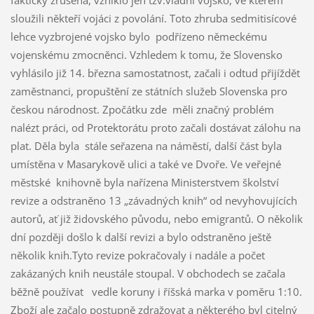
fakticky zrušena, vzniklo jen tzv.vládní vojsko, ve kterém
sloužili někteří vojáci z povolání. Toto zhruba sedmitisícové
lehce vyzbrojené vojsko bylo podřízeno německému
vojenskému zmocněnci. Vzhledem k tomu, že Slovensko
vyhlásilo již 14. března samostatnost, začali i odtud přijíždět
zaměstnanci, propuštění ze státních služeb Slovenska pro
českou národnost. Zpočátku zde měli značný problém
nalézt práci, od Protektorátu proto začali dostávat zálohu na
plat. Děla byla stále seřazena na náměstí, další část byla
umístěna v Masarykově ulici a také ve Dvoře. Ve veřejné
městské knihovně byla nařízena Ministerstvem školství
revize a odstraněno 13 „závadných knih“ od nevyhovujících
autorů, ať již židovského původu, nebo emigrantů. O několik
dní později došlo k další revizi a bylo odstraněno ještě
několik knih.Tyto revize pokračovaly i nadále a počet
zakázaných knih neustále stoupal. V obchodech se začala
běžně používat vedle koruny i říšská marka v poměru 1:10.
Zboží ale začalo postupně zdražovat a některého byl citelný