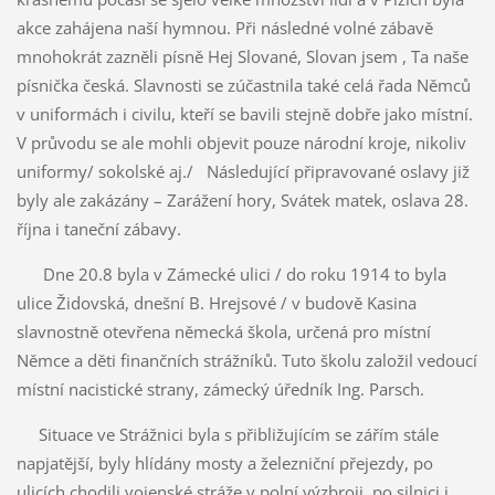
akce zahájena naší hymnou. Při následné volné zábavě
mnohokrát zazněli písně Hej Slované, Slovan jsem , Ta naše
písnička česká. Slavnosti se zúčastnila také celá řada Němců
v uniformách i civilu, kteří se bavili stejně dobře jako místní.
V průvodu se ale mohli objevit pouze národní kroje, nikoliv
uniformy/ sokolské aj./ Následující připravované oslavy již
byly ale zakázány – Zarážení hory, Svátek matek, oslava 28.
října i taneční zábavy.
Dne 20.8 byla v Zámecké ulici / do roku 1914 to byla
ulice Židovská, dnešní B. Hrejsové / v budově Kasina
slavnostně otevřena německá škola, určená pro místní
Němce a děti finančních strážníků. Tuto školu založil vedoucí
místní nacistické strany, zámecký úředník Ing. Parsch.
Situace ve Strážnici byla s přibližujícím se zářím stále
napjatější, byly hlídány mosty a železniční přejezdy, po
ulicích chodili vojenské stráže v polní výzbroji, po silnici i