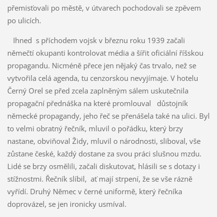
přemisťovali po městě, v útvarech pochodovali se zpěvem
po ulicích.
Ihned s příchodem vojsk v březnu roku 1939 začali
němečtí okupanti kontrolovat média a šířit oficiální říšskou
propagandu. Nicméně přece jen nějaký čas trvalo, než se
vytvořila celá agenda, tu cenzorskou nevyjímaje. V hotelu
Černý Orel se před zcela zaplněným sálem uskutečnila
propagační přednáška na které promlouval důstojník
německé propagandy, jeho řeč se přenášela také na ulici. Byl
to velmi obratný řečník, mluvil o pořádku, který brzy
nastane, obviňoval Židy, mluvil o národnosti, sliboval, vše
zůstane české, každý dostane za svou práci slušnou mzdu.
Lidé se brzy osmělili, začali diskutovat, hlásili se s dotazy i
stížnostmi. Řečník slíbil, ať mají strpení, že se vše rázně
vyřídí. Druhý Němec v černé uniformě, který řečníka
doprovázel, se jen ironicky usmíval.