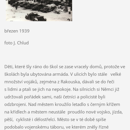
březen 1939
foto J. Chlud
Děti, které šly ráno do škol se zase vracely domů, protože ve
školách byla ubytována armáda. V ulicích bylo stále velké
množství vojáků, zejména z Rakouska, dávali se do řeči
s lidmi a ptali se jich na nepokoje. Na silnicích si Němci již
udržovali pořádek sami, naši četníci a policisté byli
odzbrojeni. Nad městem kroužilo letadlo s černým křížem
na křídlech a městem neustále proudilo nové vojsko, jízda,
pěší, cyklisté i dělostřelci. Město se v té době spíše
podobalo vojenskému táboru, ve kterém zněly řízné