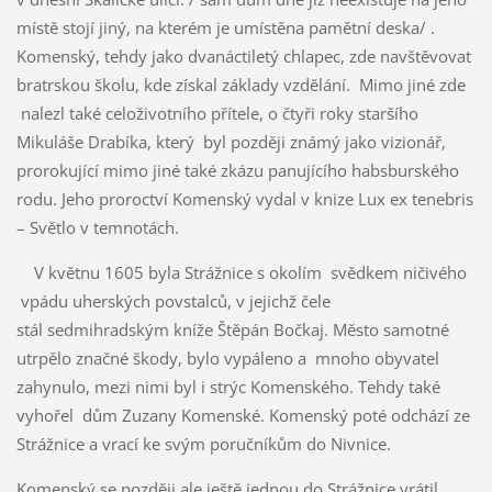
místě stojí jiný, na kterém je umístěna pamětní deska/ .
Komenský, tehdy jako dvanáctiletý chlapec, zde navštěvovat
bratrskou školu, kde získal základy vzdělání. Mimo jiné zde
nalezl také celoživotního přítele, o čtyři roky staršího
Mikuláše Drabíka, který byl později známý jako vizionář,
prorokující mimo jiné také zkázu panujícího habsburského
rodu. Jeho proroctví Komenský vydal v knize Lux ex tenebris
– Světlo v temnotách.
V květnu 1605 byla Strážnice s okolím svědkem ničivého
vpádu uherských povstalců, v jejichž čele
stál sedmihradským kníže Štěpán Bočkaj. Město samotné
utrpělo značné škody, bylo vypáleno a mnoho obyvatel
zahynulo, mezi nimi byl i strýc Komenského. Tehdy také
vyhořel dům Zuzany Komenské. Komenský poté odchází ze
Strážnice a vrací ke svým poručníkům do Nivnice.
Komenský se později ale ještě jednou do Strážnice vrátil,