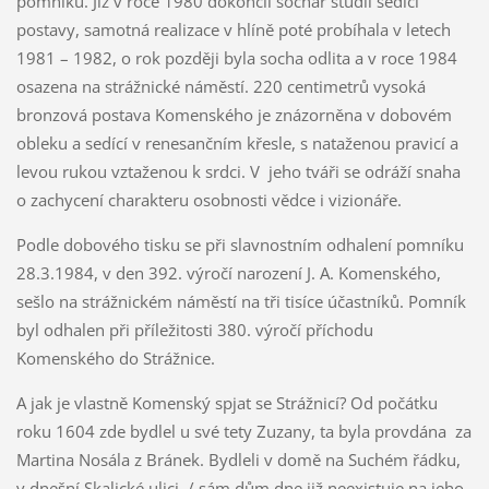
pomníku. Již v roce 1980 dokončil sochař studii sedící
postavy, samotná realizace v hlíně poté probíhala v letech
1981 – 1982, o rok později byla socha odlita a v roce 1984
osazena na strážnické náměstí. 220 centimetrů vysoká
bronzová postava Komenského je znázorněna v dobovém
obleku a sedící v renesančním křesle, s nataženou pravicí a
levou rukou vztaženou k srdci. V jeho tváři se odráží snaha
o zachycení charakteru osobnosti vědce i vizionáře.
Podle dobového tisku se při slavnostním odhalení pomníku
28.3.1984, v den 392. výročí narození J. A. Komenského,
sešlo na strážnickém náměstí na tři tisíce účastníků. Pomník
byl odhalen při příležitosti 380. výročí příchodu
Komenského do Strážnice.
A jak je vlastně Komenský spjat se Strážnicí? Od počátku
roku 1604 zde bydlel u své tety Zuzany, ta byla provdána za
Martina Nosála z Bránek. Bydleli v domě na Suchém řádku,
v dnešní Skalické ulici. / sám dům dne již neexistuje na jeho