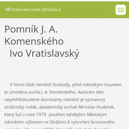
Městské muzeum Strážnice
Pomník J. A.
Komenského
Ivo Vratislavský
V horní části náměstí Svobody, před městským muzeem
je umístěna socha J. A. Komenského. Autorem této
nepřehlédnutelné dominanty náměstí je významný
strážnický rodák, akademický sochař Miroslav Hudeček,
který byl v roce 1979 pověřen tehdejším Městským
národním výborem ve Strážnici k vytvoření bronzového