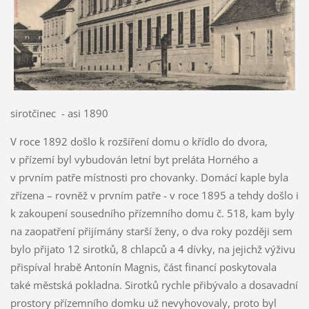
sirotčinec - asi 1890
V roce 1892 došlo k rozšíření domu o křídlo do dvora,
v přízemí byl vybudován letní byt preláta Horného a
v prvním patře místnosti pro chovanky. Domácí kaple byla
zřízena – rovněž v prvním patře - v roce 1895 a tehdy došlo i
k zakoupení sousedního přízemního domu č. 518, kam byly
na zaopatření přijímány starší ženy, o dva roky později sem
bylo přijato 12 sirotků, 8 chlapců a 4 dívky, na jejichž výživu
přispíval hrabě Antonín Magnis, část financí poskytovala
také městská pokladna. Sirotků rychle přibývalo a dosavadní
prostory přízemního domku už nevyhovovaly, proto byl