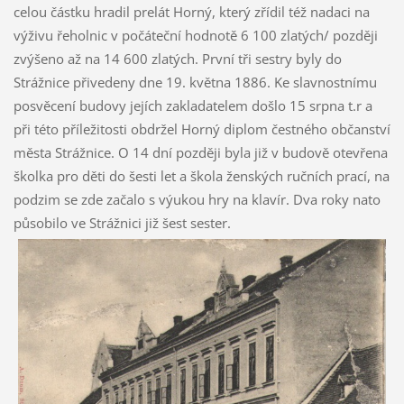
celou částku hradil prelát Horný, který zřídil též nadaci na
výživu řeholnic v počáteční hodnotě 6 100 zlatých/ později
zvýšeno až na 14 600 zlatých. První tři sestry byly do
Strážnice přivedeny dne 19. května 1886. Ke slavnostnímu
posvěcení budovy jejích zakladatelem došlo 15 srpna t.r a
při této příležitosti obdržel Horný diplom čestného občanství
města Strážnice. O 14 dní později byla již v budově otevřena
školka pro děti do šesti let a škola ženských ručních prací, na
podzim se zde začalo s výukou hry na klavír. Dva roky nato
působilo ve Strážnici již šest sester.