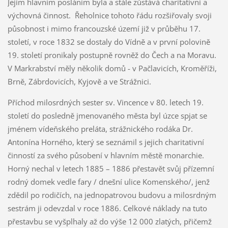
Jejím hlavním posláním byla a stále zůstává charitativní a
výchovná činnost. Řeholnice tohoto řádu rozšiřovaly svoji
působnost i mimo francouzské území již v průběhu 17.
století, v roce 1832 se dostaly do Vídně a v první polovině
19. století pronikaly postupně rovněž do Čech a na Moravu.
V Markrabství měly několik domů - v Pačlavicích, Kroměříži,
Brně, Zábrdovicích, Kyjově a ve Strážnici.
Příchod milosrdných sester sv. Vincence v 80. letech 19.
století do posledně jmenovaného města byl úzce spjat se
jménem vídeňského preláta, strážnického rodáka Dr.
Antonína Horného, který se seznámil s jejich charitativní
činností za svého působení v hlavním městě monarchie.
Horný nechal v letech 1885 – 1886 přestavět svůj přízemní
rodný domek vedle fary / dnešní ulice Komenského/, jenž
zdědil po rodičích, na jednopatrovou budovu a milosrdným
sestrám ji odevzdal v roce 1886. Celkové náklady na tuto
přestavbu se vyšplhaly až do výše 12 000 zlatých, přičemž