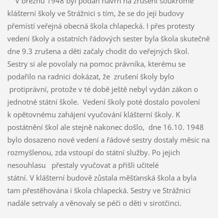
V březnu 1948 byl podán návrh na zrušení soukromé
klášterní školy ve Strážnici s tím, že se do její budovy
přemístí veřejná obecná škola chlapecká. I přes protesty
vedení školy a ostatních řádových sester byla škola skutečně
dne 9.3 zrušena a děti začaly chodit do veřejných škol.
Sestry si ale povolaly na pomoc právníka, kterému se
podařilo na radnici dokázat, že zrušení školy bylo
protiprávní, protože v té době ještě nebyl vydán zákon o
jednotné státní škole. Vedení školy poté dostalo povolení
k opětovnému zahájení vyučování klášterní školy. K
postátnění škol ale stejně nakonec došlo, dne 16.10. 1948
bylo dosazeno nové vedení a řádové sestry dostaly měsíc na
rozmyšlenou, zda vstoupí do státní služby. Po jejich
nesouhlasu přestaly vyučovat a přišli učitelé
státní. V klášterní budově zůstala měšťanská škola a byla
tam přestěhována i škola chlapecká. Sestry ve Strážnici
nadále setrvaly a věnovaly se péči o děti v sirotčinci.