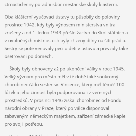
čtrnáctičlenný poradní sbor měšťanské školy klášterní.
Oba klášterní vyučovací ústavy tu působily do poloviny
prosince 1942, kdy byly výnosem ministerstva vnitra
zrušeny a od 1. ledna 1943 přešlo žactvo do škol státních a
v uvolněných místnostech byly zřízeny dílny na šití prádla.
Sestry se poté věnovaly péči o děti v ústavu a převzaly také
ošetřování po domech.
Školy byly obnoveny až po ukončení války v roce 1945.
Velký význam pro město měl v té době také soukromý
chorobinec řádu sester sv. Vincence, který měl téměř 100
lůžek a jeho činnost byla podporována i z veřejných
prostředků. V prosinci 1946 získal chorobinec od Fondu
národní obrany v Praze, který po válce disponoval
zabaveným německým majetkem, zařízení zámecké kaple
pro svoji potřebu.