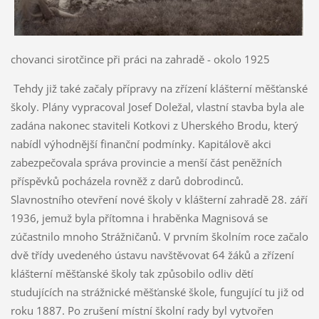
chovanci sirotčince při práci na zahradě - okolo 1925
Tehdy již také začaly přípravy na zřízení klášterní měšťanské
školy. Plány vypracoval Josef Doležal, vlastní stavba byla ale
zadána nakonec staviteli Kotkovi z Uherského Brodu, který
nabídl výhodnější finanční podmínky. Kapitálově akci
zabezpečovala správa provincie a menší část peněžních
příspěvků pocházela rovněž z darů dobrodinců.
Slavnostního otevření nové školy v klášterní zahradě 28. září
1936, jemuž byla přítomna i hraběnka Magnisová se
zúčastnilo mnoho Strážničanů. V prvním školním roce začalo
dvě třídy uvedeného ústavu navštěvovat 64 žáků a zřízení
klášterní měšťanské školy tak způsobilo odliv dětí
studujících na strážnické měšťanské škole, fungující tu již od
roku 1887. Po zrušení místní školní rady byl vytvořen