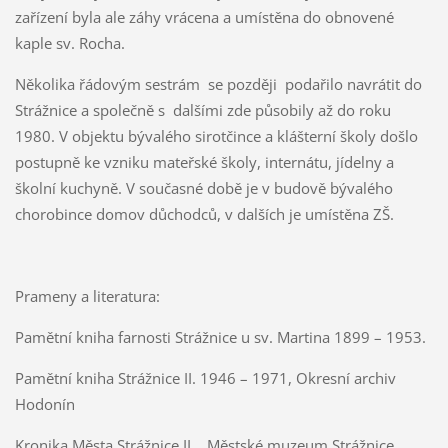
zařízení byla ale záhy vrácena a umístěna do obnovené
kaple sv. Rocha.
Několika řádovým sestrám se později podařilo navrátit do
Strážnice a společně s dalšími zde působily až do roku
1980. V objektu bývalého sirotčince a klášterní školy došlo
postupně ke vzniku mateřské školy, internátu, jídelny a
školní kuchyně. V současné době je v budově bývalého
chorobince domov důchodců, v dalších je umístěna ZŠ.
Prameny a literatura:
Pamětní kniha farnosti Strážnice u sv. Martina 1899 – 1953.
Pamětní kniha Strážnice II. 1946 – 1971, Okresní archiv
Hodonín
Kronika Města Strážnice II., Městské muzeum Strážnice