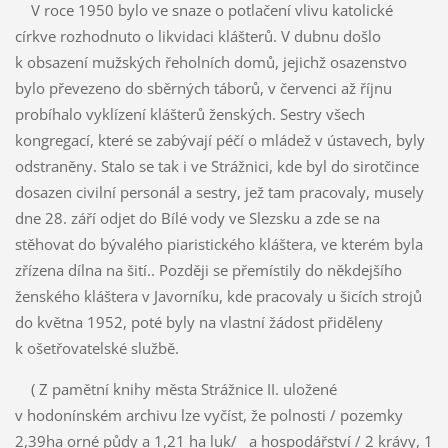
V roce 1950 bylo ve snaze o potlačení vlivu katolické
církve rozhodnuto o likvidaci klášterů. V dubnu došlo
k obsazení mužských řeholních domů, jejichž osazenstvo
bylo převezeno do sběrných táborů, v červenci až říjnu
probíhalo vyklízení klášterů ženských. Sestry všech
kongregací, které se zabývají péčí o mládež v ústavech, byly
odstraněny. Stalo se tak i ve Strážnici, kde byl do sirotčince
dosazen civilní personál a sestry, jež tam pracovaly, musely
dne 28. září odjet do Bílé vody ve Slezsku a zde se na
stěhovat do bývalého piaristického kláštera, ve kterém byla
zřízena dílna na šití.. Později se přemístily do někdejšího
ženského kláštera v Javorníku, kde pracovaly u šicích strojů
do května 1952, poté byly na vlastní žádost přiděleny
k ošetřovatelské službě.
( Z pamětní knihy města Strážnice II. uložené
v hodonínském archivu lze vyčíst, že polnosti / pozemky
2,39ha orné půdy a 1,21 ha luk/ a hospodářství / 2 krávy, 1