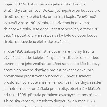
objekt 4.3.1901 zbourán a na jeho místě zbudoval
strážnický stavitel Josef Doležal jednopatrovou budovu pro
sirotčinec, do kterého byla umístěna i kaple. Tentýž muž
vystavěl v roce 1904 v zahradě přízemní budovu pro
chlapce – sirotky. V té době již sestry pečovaly o téměř 70
dětí. Na počátku první světové války bylo do obou budov
sirotčince zavedeno elektrické osvětlení.
V roce 1920 zakoupil místné občan Karel Horný třetinu
bývalé piaristické koleje s úmyslem zřídit zde soukenickou
továrnu, pro jeho značné zadlužení se ale tato část budovy
dostala do nucené dražby a projekt nakonec odkoupila
provinciální představená Vincencek. V nově získaných
prostorách byla poté zřízena nemocnice milosrdných sester.
Jednotřídní soukromá škola pro sirotky, otevřená v klášteře
od roku 1908, přestala počátkem dvacátých let postačovat
z hlediska kapacity, a z tohoto důvodu byla v roce 1923
zvýšena o jedno patro budova na zahradě, do níž umístili