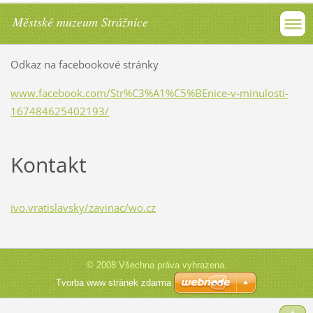
Městské muzeum Strážnice
Odkaz na facebookové stránky
www.facebook.com/Str%C3%A1%C5%BEnice-v-minulosti-
167484625402193/
Kontakt
ivo.vratislavsky/zavinac/wo.cz
© 2008 Všechna práva vyhrazena.
Tvorba www stránek zdarma