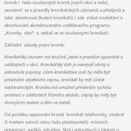
kronik i řadu současných kronik jiných obcí a měst,
seznámil se s pravidly kronikářských záznamů a předpisů a
také absolvoval školení kronikářů / zde získal osvědčení o
absolvování akreditovaného vzdělávacího programu
„Kroniky obcí“ a setkal se ze současnými kronikáři.
Základní zásady psaní kronik:
Kronikářský záznam má stručně, jasně a pravdivě vypovídat o
událostech v obci. Kronikářský sloh je nanejvýš věcný a
jednoduše popisný, cílem kronikářova úsilí by měla být
především objektivita zápisu, kronikář by měl zůstat
nadstranickým. Kronika má umožnit především rychlou
orientaci v událostech líčeného období, zápisy by měly být
shrnujícím textem o dění ve městě.
Od počátku sepisování kronik kronikář telefonicky, osobně
či meilem oslovil celou řadu představitelů místních
organizací, spolků, sdružení, škol i jednotlivců s žádostí o