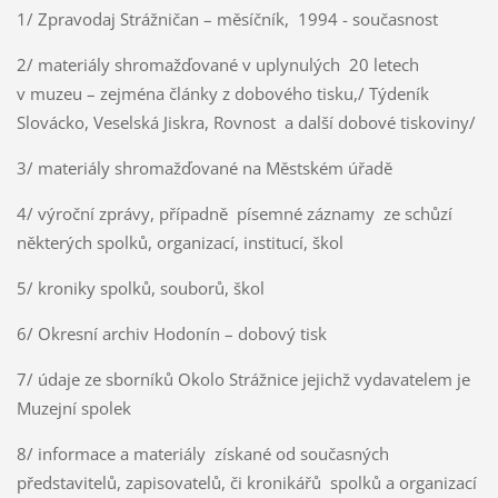
1/ Zpravodaj Strážničan – měsíčník, 1994 - současnost
2/ materiály shromažďované v uplynulých 20 letech
v muzeu – zejména články z dobového tisku,/ Týdeník
Slovácko, Veselská Jiskra, Rovnost a další dobové tiskoviny/
3/ materiály shromažďované na Městském úřadě
4/ výroční zprávy, případně písemné záznamy ze schůzí
některých spolků, organizací, institucí, škol
5/ kroniky spolků, souborů, škol
6/ Okresní archiv Hodonín – dobový tisk
7/ údaje ze sborníků Okolo Strážnice jejichž vydavatelem je
Muzejní spolek
8/ informace a materiály získané od současných
představitelů, zapisovatelů, či kronikářů spolků a organizací