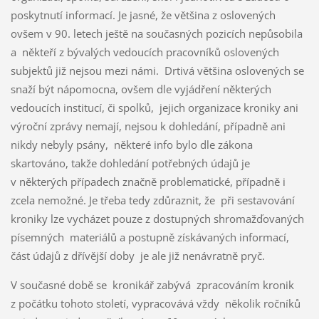
poskytnutí informací. Je jasné, že většina z oslovených
ovšem v 90. letech ještě na současných pozicích nepůsobila
a někteří z bývalých vedoucích pracovníků oslovených
subjektů již nejsou mezi námi. Drtivá většina oslovených se
snaží být nápomocna, ovšem dle vyjádření některých
vedoucích institucí, či spolků, jejich organizace kroniky ani
výroční zprávy nemají, nejsou k dohledání, případně ani
nikdy nebyly psány, některé info bylo dle zákona
skartováno, takže dohledání potřebných údajů je
v některých případech značně problematické, případně i
zcela nemožné. Je třeba tedy zdůraznit, že při sestavování
kroniky lze vycházet pouze z dostupných shromažďovaných
písemných materiálů a postupně získávaných informací,
část údajů z dřívější doby je ale již nenávratně pryč.
V současné době se kronikář zabývá zpracováním kronik
z počátku tohoto století, vypracovává vždy několik ročníků