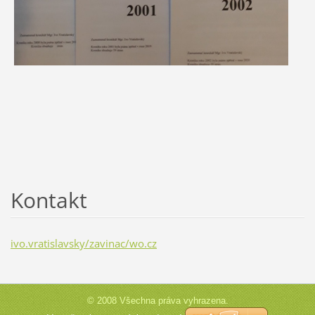
Kontakt
ivo.vratislavsky/zavinac/wo.cz
© 2008 Všechna práva vyhrazena.