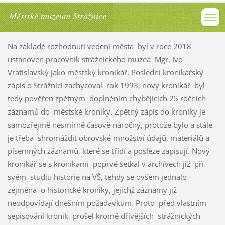
Městské muzeum Strážnice
Na základě rozhodnutí vedení města byl v roce 2018
ustanoven pracovník strážnického muzea Mgr. Ivo
Vratislavský jako městský kronikář. Poslední kronikářský
zápis o Strážnici zachycoval rok 1993, nový kronikář byl
tedy pověřen zpětným doplněním chybějících 25 ročních
záznamů do městské kroniky. Zpětný zápis do kroniky je
samozřejmě nesmírně časově náročný, protože bylo a stále
je třeba shromáždit obrovské množství údajů, materiálů a
písemných záznamů, které se třídí a posléze zapisují. Nový
kronikář se s kronikami poprvé setkal v archívech již při
svém studiu historie na VŠ, tehdy se ovšem jednalo
zejména o historické kroniky, jejichž záznamy již
neodpovídají dnešním požadavkům. Proto před vlastním
sepisování kronik prošel kromě dřívějších strážnických