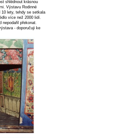
ost shlédnout krásnou
imi. Výstavu Rodinné
 10 lety, tehdy se setkala
lo více než 2000 lidí.
 nepodařil překonat.
ýstava - doporučuji ke