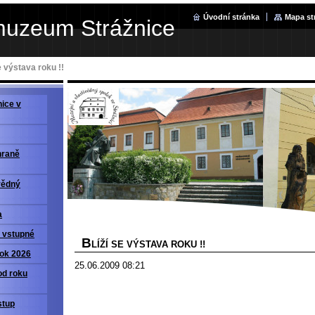
Úvodní stránka
Mapa st
muzeum Strážnice
e výstava roku !!
ice v
hraně
vědný
a
a vstupné
B
LÍŽÍ SE VÝSTAVA ROKU !!
rok 2026
25.06.2009 08:21
od roku
stup