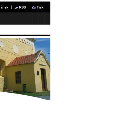
ránek
RSS
Tisk