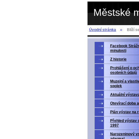
Městské 
Úvodní stránka
Blíží s
Facebook Strážn
minulosti
Z historie
Prohlášení o oc
osobních údajů
Muzejní a vlasti
spolek
Aktuální výstav
Otevírací doba 
Plán výstav na 
Přehled výstav 
1997
Narozeninový v
zdarma!