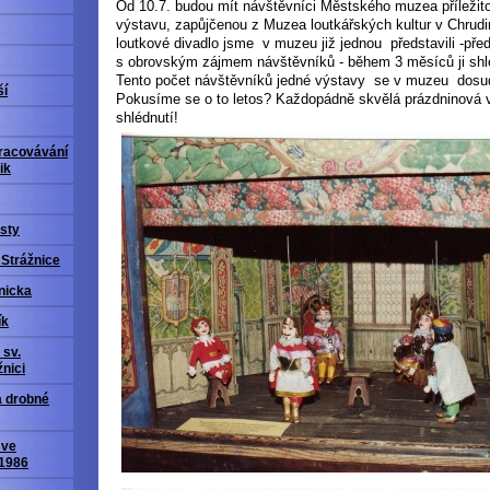
Od 10.7. budou mít návštěvníci Městského muzea příležit
výstavu, zapůjčenou z Muzea loutkářských kultur v Chrud
loutkové divadlo jsme v muzeu již jednou představili -před
s obrovským zájmem návštěvníků - během 3 měsíců ji shléd
Tento počet návštěvníků jedné výstavy se v muzeu dosud
ší
Pokusíme se o to letos? Každopádně skvělá prázdninová v
shlédnutí!
racovávání
ik
sty
 Strážnice
nicka
ík
 sv.
nici
a drobné
 ve
 1986