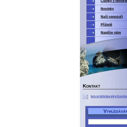
Články z histori
Novinky
Naši sponzoři
Přátelé
Napište nám
K
ONTAKT
ivo.vratislavsky/zavin
V
YHLEDÁVÁN