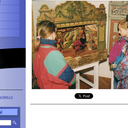
e
ac/wo.cz
Í