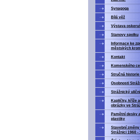
Synagoga
Bílá věž
Výstava oskeru
Stanovy spolku
Informace ke zp
městských kron
Kontakt
Komenského ce
Stručná historie
Osobnosti Stráž
Strážnický uličn
Kapličky, kříže a
obrázky ve Stráž
Pamětní desky 
plastiky
Stavební změny
Strážnici 1960 -