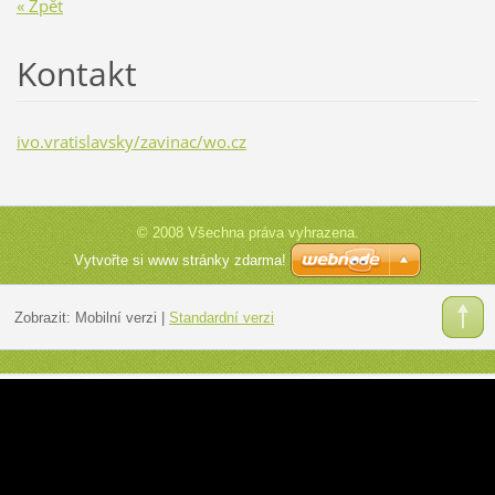
« Zpět
Kontakt
ivo.vratislavsky/zavinac/wo.cz
© 2008 Všechna práva vyhrazena.
Vytvořte si www stránky zdarma!
Zobrazit:
Mobilní verzi
|
Standardní verzi