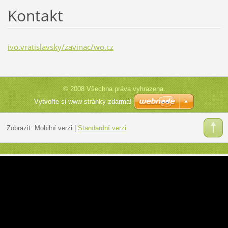
Kontakt
ivo.vratislavsky/zavinac/wo.cz
© 2008 Všechna práva vyhrazena.
Vytvořte si www stránky zdarma!
Zobrazit:
Mobilní verzi
|
Standardní verzi