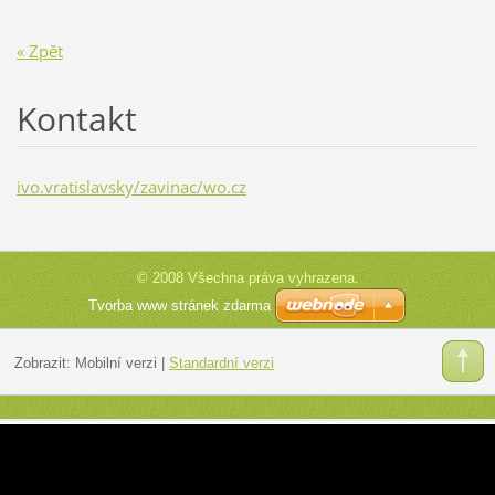
« Zpět
Kontakt
ivo.vratislavsky/zavinac/wo.cz
© 2008 Všechna práva vyhrazena.
Tvorba www stránek zdarma
Zobrazit:
Mobilní verzi
|
Standardní verzi