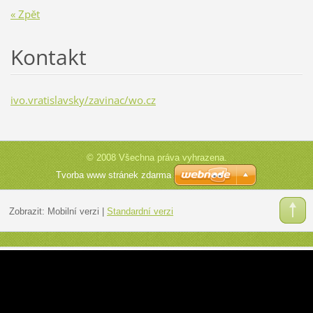
« Zpět
Kontakt
ivo.vratislavsky/zavinac/wo.cz
© 2008 Všechna práva vyhrazena.
Tvorba www stránek zdarma
Zobrazit:
Mobilní verzi
|
Standardní verzi