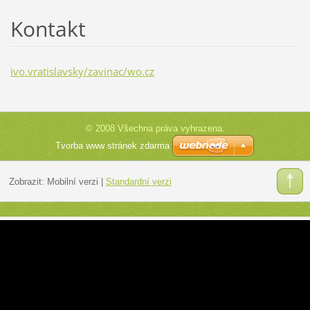
Kontakt
ivo.vratislavsky/zavinac/wo.cz
© 2008 Všechna práva vyhrazena.
Tvorba www stránek zdarma
Zobrazit:
Mobilní verzi
|
Standardní verzi