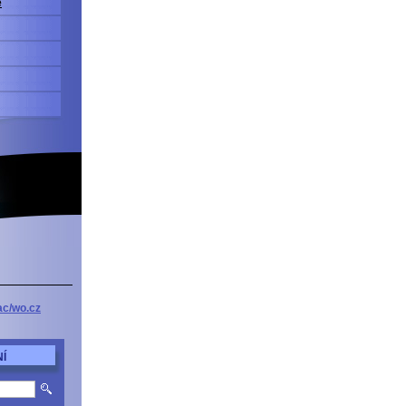
e
ac/wo.cz
Í