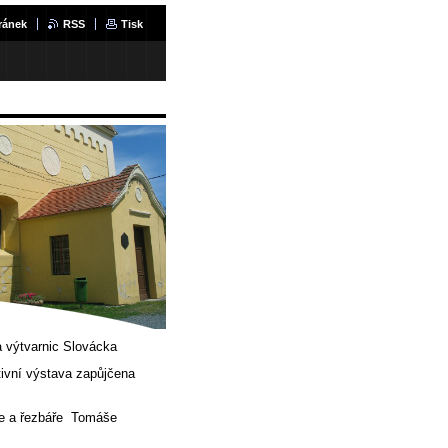
ránek
RSS
Tisk
 výtvarnic Slovácka
ivní výstava zapůjčena
ře a řezbáře Tomáše