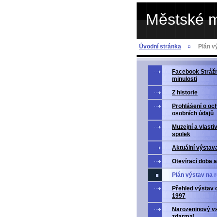
Městské 
Úvodní stránka
Plán v
Facebook Strážn
minulosti
Z historie
Prohlášení o oc
osobních údajů
Muzejní a vlasti
spolek
Aktuální výstav
Otevírací doba 
Plán výstav na 
Přehled výstav 
1997
Narozeninový v
zdarma!