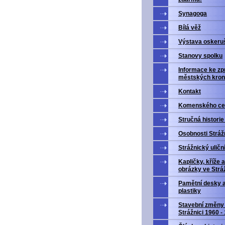
Synagoga
Bílá věž
Výstava oskeru
Stanovy spolku
Informace ke zp
městských kron
Kontakt
Komenského ce
Stručná historie
Osobnosti Stráž
Strážnický uličn
Kapličky, kříže a
obrázky ve Stráž
Pamětní desky 
plastiky
Stavební změny
Strážnici 1960 -