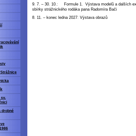
9. 7. – 30. 10.: Formule 1. Výstava modelů a dalších ex
sbírky strážnického rodáka pana Radomíra Bači
8. 11. – konec ledna 2027: Výstava obrazů
ší
racovávání
ik
sty
 Strážnice
nicka
ík
 sv.
nici
a drobné
 ve
 1986