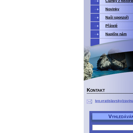
Články z histori
Novinky
Naši sponzoři
Přátelé
Napište nám
K
ONTAKT
ivo.vratislavsky/zavin
V
YHLEDÁVÁN