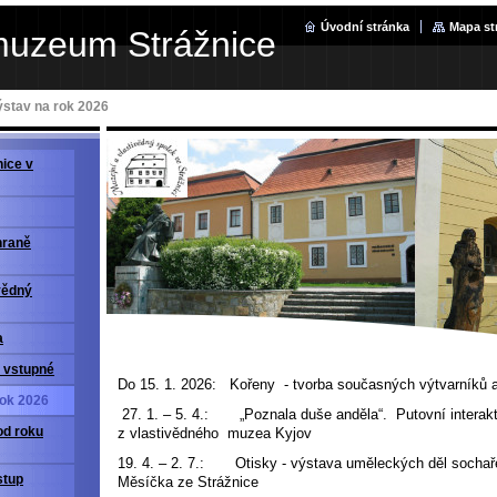
Úvodní stránka
Mapa st
muzeum Strážnice
ýstav na rok 2026
ice v
hraně
vědný
a
a vstupné
Do 15. 1. 2026: Kořeny - tvorba současných výtvarníků a
rok 2026
27. 1. – 5. 4.: „Poznala duše anděla“. Putovní interakt
od roku
z vlastivědného muzea Kyjov
19. 4. – 2. 7.: Otisky - výstava uměleckých děl socha
stup
Měsíčka ze Strážnice