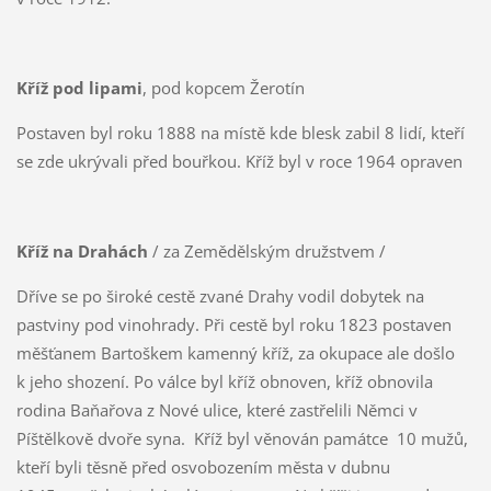
Kříž pod lipami
, pod kopcem Žerotín
Postaven byl roku 1888 na místě kde blesk zabil 8 lidí, kteří
se zde ukrývali před bouřkou. Kříž byl v roce 1964 opraven
Kříž na Drahách
/ za Zemědělským družstvem /
Dříve se po široké cestě zvané Drahy vodil dobytek na
pastviny pod vinohrady. Při cestě byl roku 1823 postaven
měšťanem Bartoškem kamenný kříž, za okupace ale došlo
k jeho shození. Po válce byl kříž obnoven, kříž obnovila
rodina Baňařova z Nové ulice, které zastřelili Němci v
Píštělkově dvoře syna. Kříž byl věnován památce 10 mužů,
kteří byli těsně před osvobozením města v dubnu