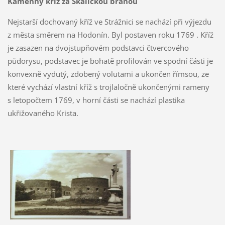
Kamenný kříž za Skalickou branou
Nejstarší dochovaný kříž ve Strážnici se nachází při výjezdu
z města směrem na Hodonín. Byl postaven roku 1769 . Kříž
je zasazen na dvojstupňovém podstavci čtvercového
půdorysu, podstavec je bohatě profilován ve spodní části je
konvexně vydutý, zdobený volutami a ukončen římsou, ze
které vychází vlastní kříž s trojlaločně ukončenými rameny
s letopočtem 1769, v horní části se nachází plastika
ukřižovaného Krista.