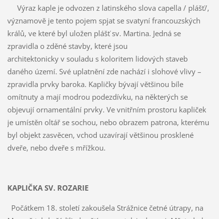
Výraz kaple je odvozen z latinského slova capella / plášť/,
významově je tento pojem spjat se svatyní francouzských
králů, ve které byl uložen plášť sv. Martina. Jedná se
zpravidla o zděné stavby, které jsou
architektonicky v souladu s koloritem lidových staveb
daného území. Své uplatnění zde nachází i slohové vlivy –
zpravidla prvky baroka. Kapličky bývají většinou bíle
omítnuty a mají modrou podezdívku, na některých se
objevují ornamentální prvky. Ve vnitřním prostoru kapliček
je umístěn oltář se sochou, nebo obrazem patrona, kterému
byl objekt zasvěcen, vchod uzavírají většinou prosklené
dveře, nebo dveře s mřížkou.
KAPLIČKA SV. ROZARIE
Počátkem 18. století zakoušela Strážnice četné útrapy, na