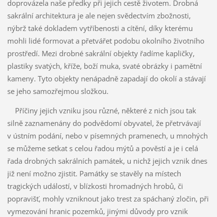
doprovázela naše předky při jejich cestě životem. Drobná
sakrální architektura je ale nejen svědectvím zbožnosti,
nýbrž také dokladem vytříbenosti a cítění, díky kterému
mohli lidé formovat a přetvářet podobu okolního životního
prostředí. Mezi drobné sakrální objekty řadíme kapličky,
plastiky svatých, kříže, boží muka, svaté obrázky i pamětní
kameny. Tyto objekty nenápadně zapadají do okolí a stávají
se jeho samozřejmou složkou.
Příčiny jejich vzniku jsou různé, některé z nich jsou tak
silně zaznamenány do podvědomí obyvatel, že přetrvávají
v ústním podání, nebo v písemných pramenech, u mnohých
se můžeme setkat s celou řadou mýtů a pověstí a je i celá
řada drobných sakrálních památek, u nichž jejich vznik dnes
již není možno zjistit. Památky se stavěly na místech
tragických událostí, v blízkosti hromadných hrobů, či
popravišť, mohly vzniknout jako trest za spáchaný zločin, při
vymezování hranic pozemků, jinými důvody pro vznik