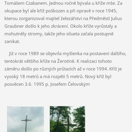
Tomášem Czabanem. Jednou ročně bývala u kříže mše. Za
okupace byl ale kříž poškozen a při opravě v roce 1945,
kterou zorganizoval majitel železářství na Předměstí Julius
Graubner došlo k jeho zkrácení. Okolo kříže vyrůstaly a
mohutněly stromy, takže jeho silueta začala postupně
zanikat.
Již v roce 1989 se objevila myšlenka na postavení dalšího,
tentokrát většího kříže na Žerotíně. K realizaci tohoto
záměru došlo po různých průtazích až v roce 1994. Kříž je
vysoký 18 metrů a má rozpětí 5 metrů. Nový kříž byl
posvěcen 3.6. 1995 p. Josefem Čelovským