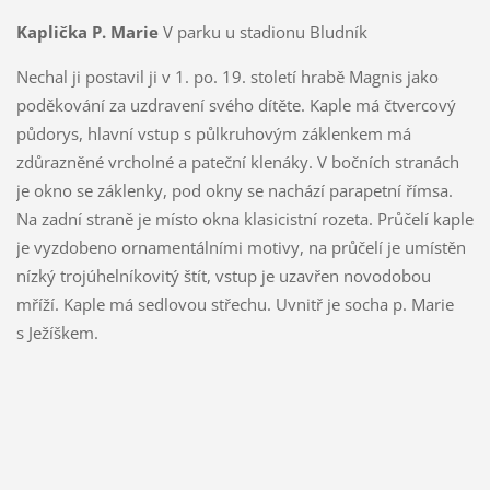
Kaplička P. Marie
V parku u stadionu Bludník
Nechal ji postavil ji v 1. po. 19. století hrabě Magnis jako
poděkování za uzdravení svého dítěte. Kaple má čtvercový
půdorys, hlavní vstup s půlkruhovým záklenkem má
zdůrazněné vrcholné a pateční klenáky. V bočních stranách
je okno se záklenky, pod okny se nachází parapetní římsa.
Na zadní straně je místo okna klasicistní rozeta. Průčelí kaple
je vyzdobeno ornamentálními motivy, na průčelí je umístěn
nízký trojúhelníkovitý štít, vstup je uzavřen novodobou
mříží. Kaple má sedlovou střechu. Uvnitř je socha p. Marie
s Ježíškem.