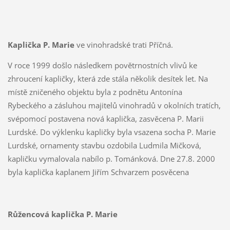
Kaplička P. Marie
ve vinohradské trati Příčná.
V roce 1999 došlo následkem povětrnostních vlivů ke
zhroucení kapličky, která zde stála několik desítek let. Na
místě zničeného objektu byla z podnětu Antonína
Rybeckého a zásluhou majitelů vinohradů v okolních tratích,
svépomocí postavena nová kaplička, zasvěcena P. Marii
Lurdské. Do výklenku kapličky byla vsazena socha P. Marie
Lurdské, ornamenty stavbu ozdobila Ludmila Mičková,
kapličku vymalovala nabílo p. Tománková. Dne 27.8. 2000
byla kaplička kaplanem Jiřím Schvarzem posvěcena
Růžencová kaplička P. Marie