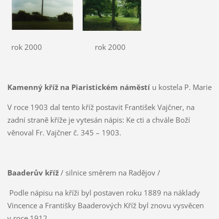
rok 2000 rok 2000
Kamenný kříž na Piaristickém náměstí
u kostela P. Marie
V roce 1903 dal tento kříž postavit František Vajčner, na
zadní straně kříže je vytesán nápis: Ke cti a chvále Boží
věnoval Fr. Vajčner č. 345 – 1903.
Baaderův kříž
/ silnice směrem na Radějov /
Podle nápisu na kříži byl postaven roku 1889 na náklady
Vincence a Františky Baaderových Kříž byl znovu vysvěcen
v roce 1912.