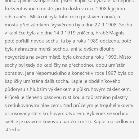
lidu a zpíval svatojánskou píseň. Kaplička byla ale na nepříliš
frekventovaném místě, proto došlo v roce 1908 k jejímu
odstranění. Místo ní byla toho roku postavena nová, u
mostu před zámkem. Vysvěcena byla dne 27.9.1908. Socha
v kapličce byla ale dne 14.9.1919 zničena, hrabě Magnis
poté pořídil novou sochu, ta byla roku 1989 odcizena, poté
byla nahrazena menší sochou, ani ta ovšem dlouho
nevydržela na svém místě, byla ukradena roku 1993. Místo
sochy byl tedy do kapličky na přechodnou dobu umístěn
obraz sv. Jana Nepomuckého a konečně v roce 1997 byla do
kapličky umístěna další socha. Kaple je obdélníkového
půdorysu s hlubším výklenkem a půlkruhovým záklenkem.
Průčelí je členěno pásovou rustikou a zdůrazněno pilastry
s redukovanými hlavicemi. Nad průčelým je trojúhelníkovitý
ořímsovaný štít s kruhovým otvorem. Výklenek se sochou
světce je uzavřen kovovou barokní mříží. Kaple má sedlovou
střechu.