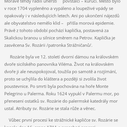
Moravě tehdy řádili uherští povstalci – kuruci. Město bylo
v roce 1704 vypleněno a vypáleno a loupeživé vpády se
opakovaly i v následujících letech. Ani po ukončení nájezdů
ale obyvatelstvo nemělo klid – přišla morová epidemie.
Právě z tohoto období pochází kaplička, postavená za
Skalickou branou u silnice směrem na Petrov. Kaplička je
zasvěcena Sv. Rozárii /patronka Strážničanů/.
Rozárie byla ve 12. století dvorní dámou na královském
dvoře sicilského panovníka Viléma. Život na královském
dvoře ji ale neuspokojoval, toužila po samotě a rozjímání,
proto se uchýlila do kláštera a později si zvolila život
poustevnice. Po smrti byla pochována na hoře Monte
Pelegrino u Palerma. Roku 1624 vypukl v Palermu mor, po
přenesení ostatků sv. Rozárie do palermské katedrály mor
ustal. Atributy sv. Rozárie se stala růže a věnec.
Vůbec první procesí ke strážnické kapličce sv. Rozárie se