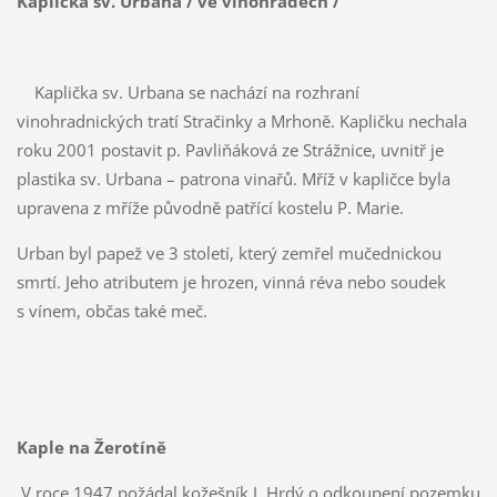
Kaplička sv. Urbana / ve vinohradech /
Kaplička sv. Urbana se nachází na rozhraní
vinohradnických tratí Stračinky a Mrhoně. Kapličku nechala
roku 2001 postavit p. Pavliňáková ze Strážnice, uvnitř je
plastika sv. Urbana – patrona vinařů. Mříž v kapličce byla
upravena z mříže původně patřící kostelu P. Marie.
Urban byl papež ve 3 století, který zemřel mučednickou
smrtí. Jeho atributem je hrozen, vinná réva nebo soudek
s vínem, občas také meč.
Kaple na Žerotíně
V roce 1947 požádal kožešník J. Hrdý o odkoupení pozemku