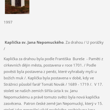
1997
Kaplička sv. Jana Nepomuckého
. Za drahou / U porážky
/
Kaplička za drahou byla podle Františka Bureše - Paměti z
církevních dějin města, postavena v roce 1701. / Podle
pověsti byla postavena z peněz, které vyhrabaly myši u
božích muk /. Kaplička byla postavena v době, kdy ve
Strážnici působil farář Tomáš Novák / 1689 - 1719 /. V 17.
století se našich zemích šířila úcta k sv. Janu
Nepomuckému a právě tomuto světci byla nová kaplička
zasvěcena. Patron české země Jan Nepomucký, který v 15.
století jako generální vikář pražského arcibiskupa Jana