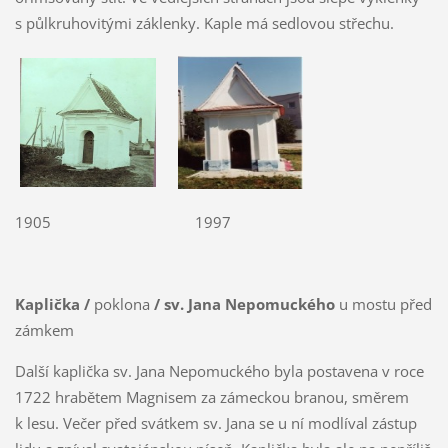
s půlkruhovitými záklenky. Kaple má sedlovou střechu.
1905 1997
Kaplička /
poklona
/ sv. Jana Nepomuckého
u mostu před
zámkem
Další kaplička sv. Jana Nepomuckého byla postavena v roce
1722 hrabětem Magnisem za zámeckou branou, směrem
k lesu. Večer před svátkem sv. Jana se u ní modlíval zástup