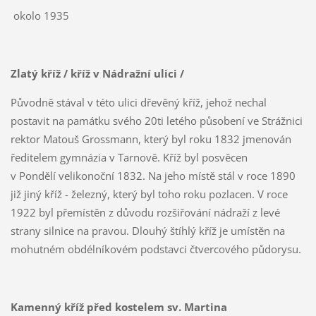
okolo 1935
Zlatý kříž / kříž v Nádražní ulici /
Původně stával v této ulici dřevěný kříž, jehož nechal
postavit na památku svého 20ti letého působení ve Strážnici
rektor Matouš Grossmann, který byl roku 1832 jmenován
ředitelem gymnázia v Tarnově. Kříž byl posvěcen
v Pondělí velikonoční 1832. Na jeho místě stál v roce 1890
již jiný kříž - železný, který byl toho roku pozlacen. V roce
1922 byl přemístěn z důvodu rozšiřování nádraží z levé
strany silnice na pravou. Dlouhý štíhlý kříž je umístěn na
mohutném obdélníkovém podstavci čtvercového půdorysu.
Kamenný kříž před kostelem sv. Martina