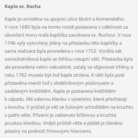
Kaple sv. Rocha
Kaple je umístěna na spojnici ulice školní a Komenského.
V roce 1680 byla na tomto místě postavena z vděčnosti za
ukončení moru malá kaplička zasvěcena sv. Rochovi. V roce
1746 vyly vytvořeny plány na přestavbu této kapličky a
sama realizace byla provedena v roce 1752. Vznikla tak
osmiúhelníková kaple se štíhlou vstupní věží. Přestavba byla
ale provedena velmi nekvalitně, začaly se objevovat trhliny a
roku 1782 musela být loď kaple stržena. K věži byla poté
přistavěna menší loď s obdélníkovým půdorysem a
zaobleným kněžištěm. Kaple je postavena kněžištěm
k západu. Má valenou klenbu s výsečemi, které přecházejí
v konchu. V průčelí je věž se žulovým schodištěm na kruchtu
v patře věže. Přízemí je zaklenuto křížovou a kruchta
pruskou klenbou. Vnější průčelí věže a pláště je členěno
pilastry na podnoži římsovými hlavicemi.