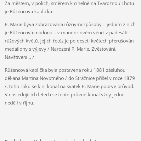
Za městem, v polích, směrem k cihelně na Tvarožnou Lhotu
je Růžencová kaplička
P. Marie bývá zobrazována různými způsoby – jedním z nich
je Růžencová madona – v mandorlovém věnci z padesáti
růžových květů, jejich řetěz je po deseti květech přerušován
medailony s výjevy / Narození P. Marie, Zvěstování,
Navštívení… /
Růžencová kaplička byla postavena roku 1881 zásluhou
děkana Martina Novotného / do Strážnice přišel v roce 1879
/, toho roku se k ní konal na svátek P. Marie poprvé průvod.
V následujících letech se tento průvod konal vždy jednu
neděli v říjnu.