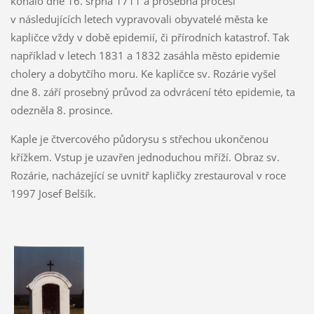
konalo dne 16. srpna 1711 a prosebná procesí
v následujících letech vypravovali obyvatelé města ke
kapličce vždy v době epidemií, či přírodních katastrof. Tak
například v letech 1831 a 1832 zasáhla město epidemie
cholery a dobytčího moru. Ke kapličce sv. Rozárie vyšel
dne 8. září prosebný průvod za odvrácení této epidemie, ta
odezněla 8. prosince.
Kaple je čtvercového půdorysu s střechou ukončenou
křížkem. Vstup je uzavřen jednoduchou mříží. Obraz sv.
Rozárie, nacházející se uvnitř kapličky zrestauroval v roce
1997 Josef Belšík.