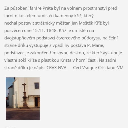
Za působení faráře Práta byl na volném prostranství před
farním kostelem umístěn kamenný kříž, který
nechal postavit strážnický měšťan Jan Moštěk Kříž byl
posvěcen dne 15.11. 1848. Kříž je umístěn na
dvojstupňovém podstavci čtvercového půdorysu, na čelní
straně dříku vystupuje z vpadliny postava P. Marie,
podstavec je zakončen římsovou deskou, ze které vystupuje
vlastní sokl kříže s plastikou Krista v horní části. Na zadní
straně dříku je nápis: CRVX NVA Cert Vsoque CristianorVM