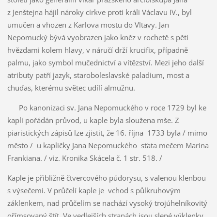
z Jenštejna hájil nároky církve proti králi Václavu IV., byl
umučen a vhozen z Karlova mostu do Vltavy. Jan
Nepomucký bývá vyobrazen jako kněz v rochetě s pěti
hvězdami kolem hlavy, v náručí drží krucifix, případně
palmu, jako symbol mučednictví a vítězství. Mezi jeho další
atributy patří jazyk, staroboleslavské paladium, most a
chuďas, kterému světec udílí almužnu.
Po kanonizaci sv. Jana Nepomuckého v roce 1729 byl ke
kapli pořádán průvod, u kaple byla sloužena mše. Z
piaristických zápisů lze zjistit, že 16. října 1733 byla / mimo
město / u kapličky Jana Nepomuckého sťata mečem Marina
Frankiana. / viz. Kronika Skácela č. 1 str. 518. /
Kaple je přibližně čtvercového půdorysu, s valenou klenbou
s výsečemi. V průčelí kaple je vchod s půlkruhovým
záklenkem, nad průčelím se nachází vysoký trojúhelníkovitý
ořímsovaný štít. Ve vedlejších stranách jsou slepé výklenky