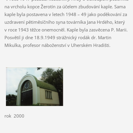
na vrcholu kopce Žerotín za účelem zbudování kaple. Sama
kaple byla postavena v letech 1948 – 49 jako poděkování za
uzdravení pětiměsíčního syna továrníka Jana Hrdého, který
v roce 1943 těžce onemocněl. Kaple byla zasvěcena P. Marii.
Posvětil ji dne 18.9.1949 strážnický rodák dr. Martin
Mikulka, profesor náboženství v Uherském Hradišti.
rok 2000