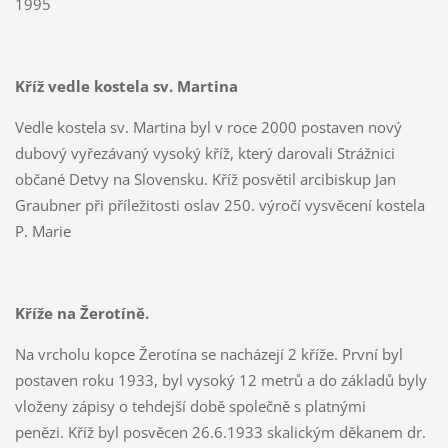
1995
Kříž vedle kostela sv. Martina
Vedle kostela sv. Martina byl v roce 2000 postaven nový
dubový vyřezávaný vysoký kříž, který darovali Strážnici
občané Detvy na Slovensku. Kříž posvětil arcibiskup Jan
Graubner při příležitosti oslav 250. výročí vysvěcení kostela
P. Marie
Kříže na Žerotíně.
Na vrcholu kopce Žerotína se nacházejí 2 kříže. První byl
postaven roku 1933, byl vysoký 12 metrů a do základů byly
vloženy zápisy o tehdejší době společně s platnými
penězi. Kříž byl posvěcen 26.6.1933 skalickým děkanem dr.