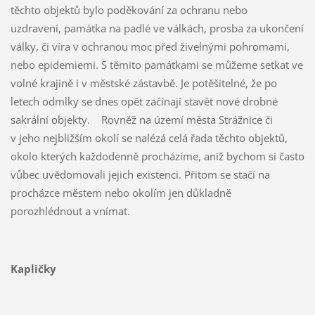
těchto objektů bylo poděkování za ochranu nebo
uzdravení, památka na padlé ve válkách, prosba za ukončení
války, či víra v ochranou moc před živelnými pohromami,
nebo epidemiemi. S těmito památkami se můžeme setkat ve
volné krajině i v městské zástavbě. Je potěšitelné, že po
letech odmlky se dnes opět začínají stavět nové drobné
sakrální objekty. Rovněž na území města Strážnice či
v jeho nejbližším okolí se nalézá celá řada těchto objektů,
okolo kterých každodenně procházíme, aniž bychom si často
vůbec uvědomovali jejich existenci. Přitom se stačí na
procházce městem nebo okolím jen důkladně
porozhlédnout a vnímat.
Kapličky