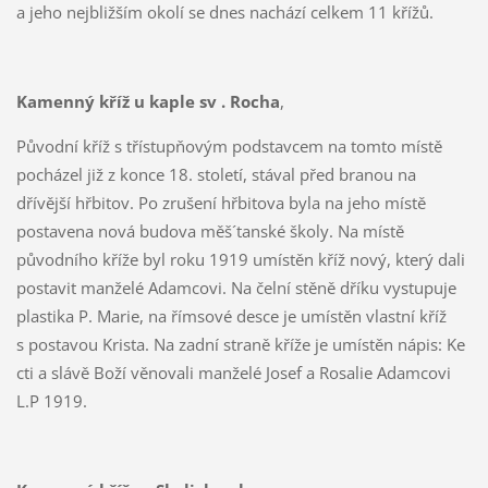
a jeho nejbližším okolí se dnes nachází celkem 11 křížů.
Kamenný kříž u kaple sv . Rocha
,
Původní kříž s třístupňovým podstavcem na tomto místě
pocházel již z konce 18. století, stával před branou na
dřívější hřbitov. Po zrušení hřbitova byla na jeho místě
postavena nová budova měš´tanské školy. Na místě
původního kříže byl roku 1919 umístěn kříž nový, který dali
postavit manželé Adamcovi. Na čelní stěně dříku vystupuje
plastika P. Marie, na římsové desce je umístěn vlastní kříž
s postavou Krista. Na zadní straně kříže je umístěn nápis: Ke
cti a slávě Boží věnovali manželé Josef a Rosalie Adamcovi
L.P 1919.