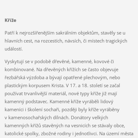
Kříže
Patří k nejrozšířenějším sakrálním objektům, stavěly se u
hlavních cest, na rozcestích, návsích, či místech tragických
událostí.
Vyskytují se v podobě dřevěné, kamenné, kovové či
kombinované. Na dřevěných křížích se často objevuje
řezbářská výzdoba a bývají opatřené plechovým, nebo
plastickým korpusem Krista. V 17. a 18. století se začal
používat trvanlivější materiál, nové typy kříže již mají
kamenný podstavec. Kamenné kříže vyráběli lidový
kameníci i školení sochaři, později byly kříže vyráběny
v kamenosochařských dílnách. Donátory velkých
kamenných křížů stavěných na vesnicích se stávaly obce,
katolické spolky, zbožné rodiny i jednotlivci. Na území města