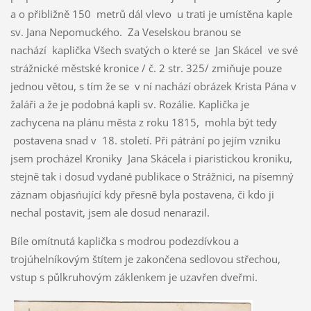
a o přibližně 150 metrů dál vlevo u trati je umístěna kaple
sv. Jana Nepomuckého. Za Veselskou branou se
nachází kaplička Všech svatých o které se Jan Skácel ve své
strážnické městské kronice / č. 2 str. 325/ zmiňuje pouze
jednou větou, s tím že se v ní nachází obrázek Krista Pána v
žaláři a že je podobná kapli sv. Rozálie. Kaplička je
zachycena na plánu města z roku 1815, mohla být tedy
postavena snad v 18. století. Při pátrání po jejím vzniku
jsem procházel Kroniky Jana Skácela i piaristickou kroniku,
stejně tak i dosud vydané publikace o Strážnici, na písemný
záznam objasńující kdy přesně byla postavena, či kdo ji
nechal postavit, jsem ale dosud nenarazil.
Bíle omítnutá kaplička s modrou podezdívkou a
trojúhelníkovým štítem je zakončena sedlovou střechou,
vstup s půlkruhovým záklenkem je uzavřen dveřmi.