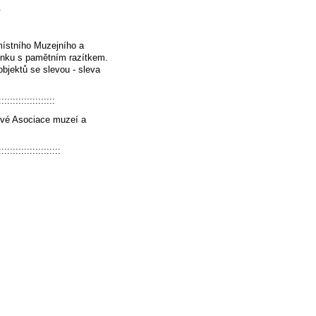
.
místního Muzejního a
enku s pamětním razítkem.
bjektů se slevou - sleva
::::::::::::::::::::
ové Asociace muzeí a
::::::::::::::::::::::