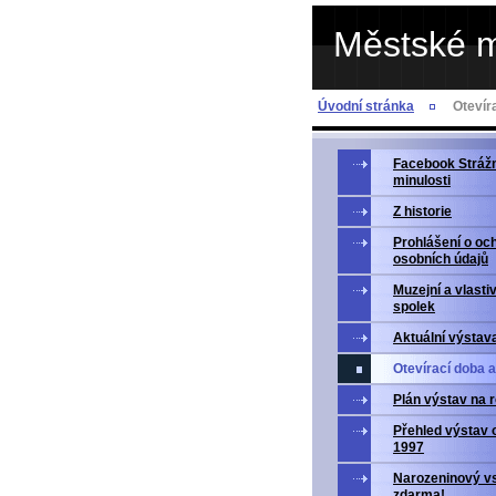
Městské 
Úvodní stránka
Otevír
Facebook Strážn
minulosti
Z historie
Prohlášení o oc
osobních údajů
Muzejní a vlasti
spolek
Aktuální výstav
Otevírací doba 
Plán výstav na 
Přehled výstav 
1997
Narozeninový v
zdarma!