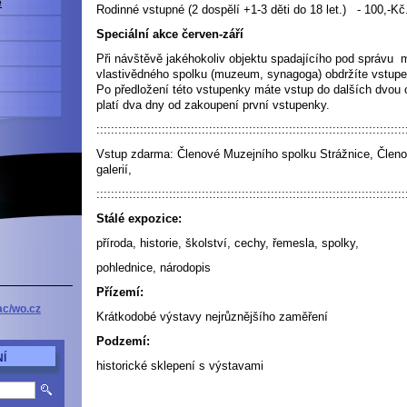
e
Rodinné vstupné (2 dospělí +1-3 děti do 18 let.)
- 100,-Kč
Speciální akce červen-září
Při návštěvě jakéhokoliv objektu spadajícího pod správu 
vlastivědného spolku (muzeum, synagoga) obdržíte vstup
Po předložení této vstupenky máte vstup do dalších dvou o
platí dva dny od zakoupení první vstupenky.
:::::::::::::::::::::::::::::::::::::::::::::::::::::::::::::::::::::::::::::::::::::
Vstup zdarma: Členové Muzejního spolku Strážnice, Člen
galerií,
:::::::::::::::::::::::::::::::::::::::::::::::::::::::::::::::::::::::::::::::::::::
Stálé expozice:
příroda, historie, školství, cechy, řemesla, spolky,
pohlednice, národopis
Přízemí:
ac/wo.cz
Krátkodobé výstavy nejrůznějšího zaměření
Podzemí:
Í
historické sklepení s výstavami