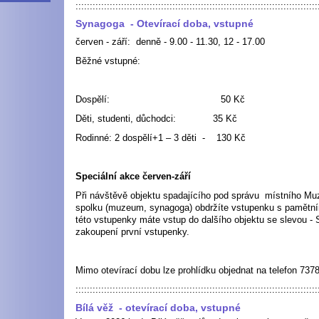
:::::::::::::::::::::::::::::::::::::::::::::::::::::::::::::::::::::::::::::::::::::
Synagoga
- Otevírací doba, vstupné
červen - září: denně - 9.00 - 11.30, 12 - 17.00
Běžné vstupné: Zlevněné
viz speciáln
Dospělí: 50 Kč 4
Děti, studenti, důchodci: 35 Kč
Rodinné: 2 dospělí+1 – 3 děti - 130 K
Speciální akce červen-září
Při návštěvě objektu spadajícího pod správu místního Muz
spolku (muzeum, synagoga) obdržíte vstupenku s pamětní
této vstupenky máte vstup do dalšího objektu se slevou - 
zakoupení první vstupenky.
Mimo otevírací dobu lze prohlídku objednat na telefon 73
:::::::::::::::::::::::::::::::::::::::::::::::::::::::::::::::::::::::::::::::::::::
Bílá věž
- otevírací doba, vstupné