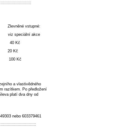
::::::::::::::::::::::::::
 vstupné:
í akce
0 Kč
 20 Kč
č 100 Kč
ejního a vlastivědného
m razítkem. Po předložení
Sleva platí dva dny od
7849303 nebo
603379461
::::::::::::::::::::::::::::::