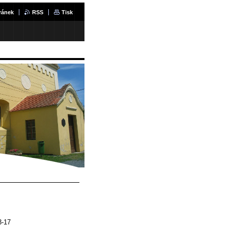
ránek
RSS
Tisk
3-17