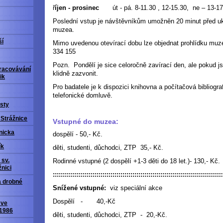
ř
íjen - prosinec
út - pá. 8-11.30 , 12-15.30, ne – 13-17
Poslední vstup je návštěvníkům umožněn 20 minut před u
muzea.
ší
Mimo uvedenou otevírací dobu lze objednat prohlídku muz
334 155
Pozn. Pondělí je sice celoročně zavírací den, ale pokud 
racovávání
klidně zazvonit.
ik
Pro badatele je k dispozici knihovna a počítačová bibliogra
telefonické domluvě.
sty
 Strážnice
Vstupné do muzea:
nicka
dospělí - 50,- K
ík
děti, studenti, důchodci, 
Rodinné vstupné (2 dospělí +1-3 děti do 18
 sv.
nici
:::::::::::::::::::::::::::::::::::::::::::::::::::::::::::::::::::::::::::::::::::::
a drobné
Snížené vstupné:
viz speciální akce
Dospělí -
40,-Kč
 ve
 1986
děti, studenti, důchodci, ZTP -
20,-Kč.