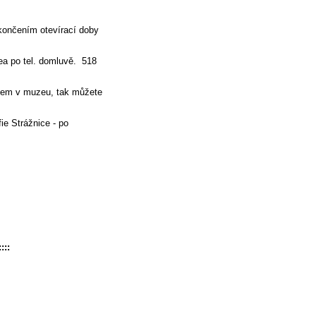
končením otevírací doby
ea po tel. domluvě. 518
jsem v muzeu, tak můžete
fie Strážnice - po
č.
ZTP 35,- Kč.
 let.)- 130,- Kč.
::::