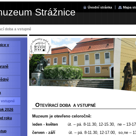
Úvodní stránka
Mapa st
muzeum Strážnice
ací doba a vstupné
ice v
hraně
vědný
a
a vstupné
O
TEVÍRACÍ DOBA A VSTUPNÉ
rok 2026
Muzeum je otevřeno celoročně:
od roku
l
eden - květen
út. – pá. 8-11.30, 12-15.30, ne – 13-17
stup
červen - září
út. – pá. 8-11.30, 12-17.00, so,ne – 1