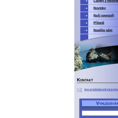
Články z histori
Novinky
Naši sponzoři
Přátelé
Napište nám
K
ONTAKT
ivo.vratislavsky/zavin
V
YHLEDÁVÁN