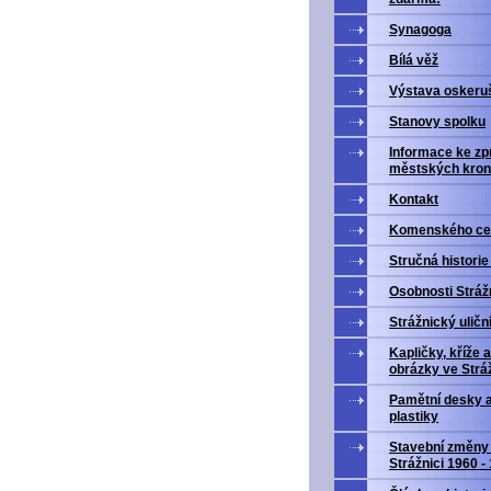
Synagoga
Bílá věž
Výstava oskeru
Stanovy spolku
Informace ke zp
městských kron
Kontakt
Komenského ce
Stručná historie
Osobnosti Stráž
Strážnický uličn
Kapličky, kříže a
obrázky ve Stráž
Pamětní desky 
plastiky
Stavební změny
Strážnici 1960 -