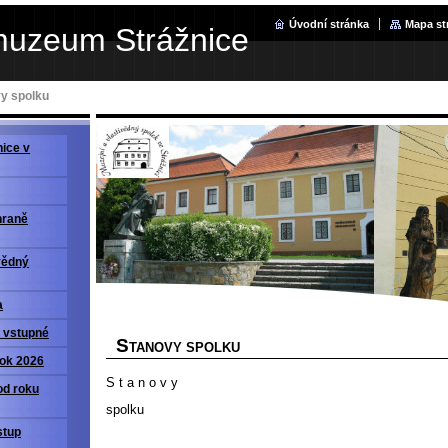
Úvodní stránka
Mapa st
muzeum Strážnice
y spolku
ice v
hraně
vědný
a
a vstupné
S
TANOVY SPOLKU
rok 2026
S t a n o v y
od roku
spolku
stup