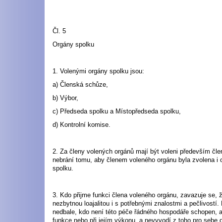
Čl. 5
Orgány spolku
1. Volenými orgány spolku jsou:
a) Členská schůze,
b) Výbor,
c) Předseda spolku a Místopředseda spolku,
d) Kontrolní komise.
2. Za členy volených orgánů mají být voleni především čle
nebrání tomu, aby členem voleného orgánu byla zvolena i 
spolku.
3. Kdo přijme funkci člena voleného orgánu, zavazuje se, 
nezbytnou loajalitou i s potřebnými znalostmi a pečlivostí.
nedbale, kdo není této péče řádného hospodáře schopen, ač t
funkce nebo při jejím výkonu, a nevyvodí z toho pro sebe 