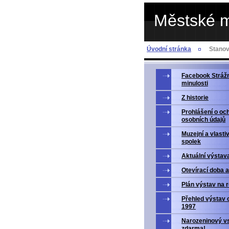
Městské 
Úvodní stránka
Stanov
Facebook Strážn
minulosti
Z historie
Prohlášení o oc
osobních údajů
Muzejní a vlasti
spolek
Aktuální výstav
Otevírací doba 
Plán výstav na 
Přehled výstav 
1997
Narozeninový v
zdarma!