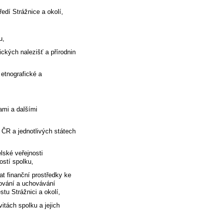
ředí Strážnice a okolí,
u,
ckých nalezišť a přírodnin
 etnografické a
ami a dalšími
 ČR a jednotlivých státech
lské veřejnosti
ostí spolku,
at finanční prostředky ke
ďování a uchovávání
stu Strážnici a okolí,
vitách spolku a jejich