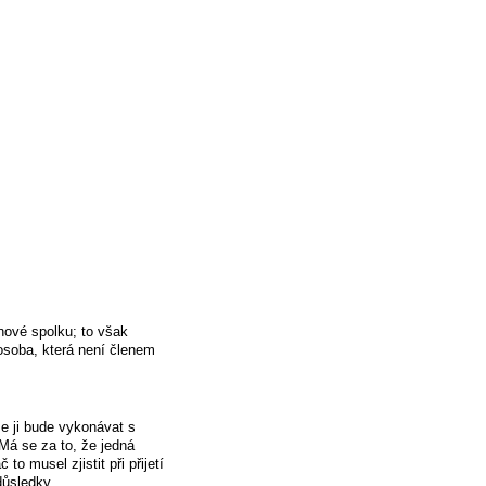
nové spolku; to však
osoba, která není členem
že ji bude vykonávat s
 Má se za to, že jedná
o musel zjistit při přijetí
důsledky.