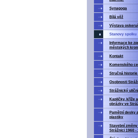
Synagoga
Bílá věž
Výstava oskeru
Stanovy spolku
Informace ke zp
městských kron
Kontakt
Komenského ce
Stručná historie
Osobnosti Stráž
Strážnický uličn
Kapličky, kříže a
obrázky ve Stráž
Pamětní desky 
plastiky
Stavební změny
Strážnici 1960 -