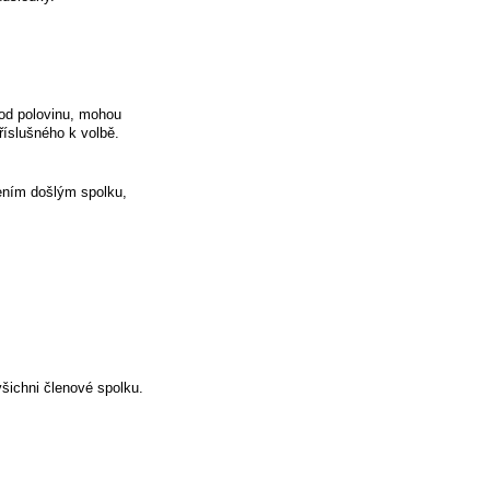
pod polovinu, mohou
říslušného k volbě.
šením došlým spolku,
všichni členové spolku.