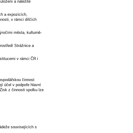
uložení a náležité
ch a expozicích,
nosti, v rámci dílčích
ýročími města, kulturně-
rostředí Strážnice a
titucemi v rámci ČR i
hospodářskou činnost
ejí účel v podpoře hlavní
isk z činnosti spolku lze
ádeže souvisejících s