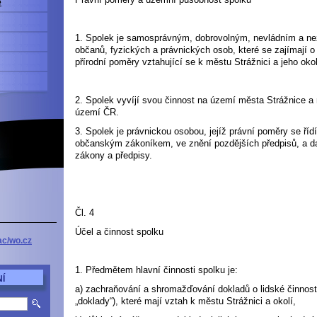
e
1. Spolek je samosprávným, dobrovolným, nevládním a 
občanů, fyzických a právnických osob, které se zajímají o 
přírodní poměry vztahující se k městu Strážnici a jeho okol
2. Spolek vyvíjí svou činnost na území města Strážnice a
území ČR.
3. Spolek je právnickou osobou, jejíž právní poměry se ří
občanským zákoníkem, ve znění pozdějších předpisů, a d
zákony a předpisy.
Čl. 4
Účel a činnost spolku
ac/wo.cz
1. Předmětem hlavní činnosti spolku je:
Í
a) zachraňování a shromažďování dokladů o lidské činnosti 
„doklady“), které mají vztah k městu Strážnici a okolí,