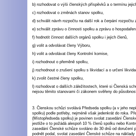
b) rozhodovat o výši členských příspěvků a o termínu jejic
c) rozhodovat o změnách stanov spolku,
d) schválit návrh rozpočtu na další rok a čerpání rozpočtu 
e) schválit zprávu o činnosti spolku a zprávu o hospodařen
f) hodnotit činnost dalších orgánů spolku i jejich členů,
g) volit a odvolávat členy Výboru,
h) volit a odvolávat členy Kontrolní komise,
i) rozhodnout o přeměně spolku,
j) rozhodnout o zrušení spolku s likvidací a o určení likvid
k) zvolit čestné členy spolku,
l) rozhodovat o dalších záležitostech, které si Členská sch
nejsou těmito stanovami či zákonem svěřeny do působnosti
3. Členskou schůzi svolává Předseda spolku (a v jeho nep
spolku) podle potřeby, nejméně však jedenkrát do roka. P
(Místopředseda spolku) je povinen svolat zasedání Člensk
jestliže o to požádá alespoň 10 % členů spolku nebo Kontro
zasedání Členské schůze svoláno do 30 dnů od doručení 
podnět podal, svolat zasedání Členské schůze na náklady