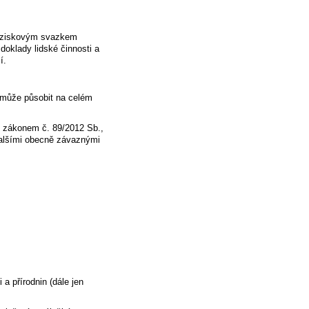
neziskovým svazkem
doklady lidské činnosti a
í.
 může působit na celém
dí zákonem č. 89/2012 Sb.,
alšími obecně závaznými
a přírodnin (dále jen