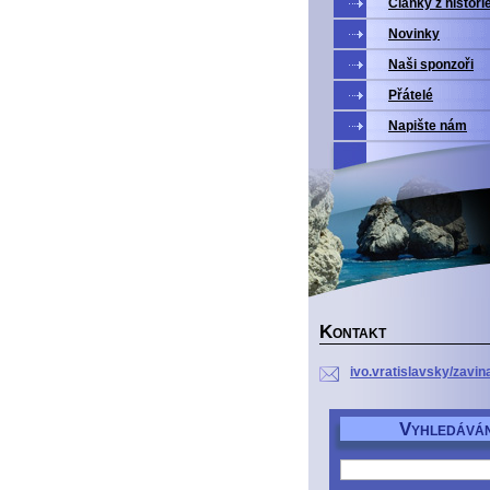
Články z histori
Novinky
Naši sponzoři
Přátelé
Napište nám
K
ONTAKT
ivo.vratislavsky/zavin
V
YHLEDÁVÁN