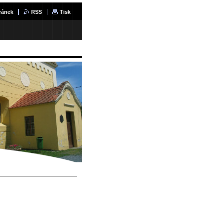
ránek
RSS
Tisk