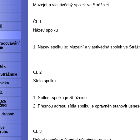
Muzejní a vlastivědný spolek ve Strážnici
Čl. 1
ší
Název spolku
racovávání
1. Název spolku je: Muzejní a vlastivědný spolek ve Strážni
ik
sty
Čl. 2
 Strážnice
Sídlo spolku
nicka
ík
1. Sídlem spolku je Strážnice.
 sv.
nici
2. Přesnou adresu sídla spolku je oprávněn stanovit usne
a drobné
 ve
Čl. 3
 1986
Právní poměry a územní působnost spolku