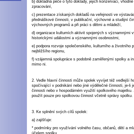
b) důkladná péče o tyto doklady, jejich konzervaci, vhodné 
zpracování,
c) prezentace získaných dokladů na veřejnosti ve výstavá
přednáškové činnosti, v publikační, výchovné a studijní čin
výchovných programů a při práci s dětmi a mládeží,
d) organizace kulturních aktivit spojených s významnými v
historickými událostmi a významnými osobnostmi,
e) podpora rozvoje společenského, kulturního a životního p
nejbližšího regionu,
f) vzájemná spolupráce s podobně zaměřenými spolky a ins
mimo ni.
2. Vedle hlavní činnosti může spolek vyvíjet též vedlejší 
spočívající v podnikání nebo jiné výdělečné činnosti, je-li j
činnosti nebo v hospodárném využití spolkového majetku. Z
použít pouze pro spolkovou činnost včetně správy spolku.
3. Ke splnění svých cílů spolek:
a) zajišťuje:
* podmínky pro využívání volného času, občanů, dětí a ml
účelem spolku,