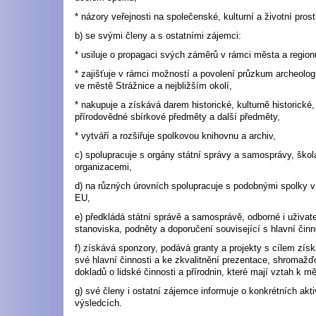
* názory veřejnosti na společenské, kulturní a životní prost
b) se svými členy a s ostatními zájemci:
* usiluje o propagaci svých záměrů v rámci města a region
* zajišťuje v rámci možností a povolení průzkum archeologi
ve městě Strážnice a nejbližším okolí,
* nakupuje a získává darem historické, kulturně historické,
přírodovědné sbírkové předměty a další předměty,
* vytváří a rozšiřuje spolkovou knihovnu a archiv,
c) spolupracuje s orgány státní správy a samosprávy, škol
organizacemi,
d) na různých úrovních spolupracuje s podobnými spolky v
EU,
e) předkládá státní správě a samosprávě, odborné i uživate
stanoviska, podněty a doporučení související s hlavní činn
f) získává sponzory, podává granty a projekty s cílem získ
své hlavní činnosti a ke zkvalitnění prezentace, shromaž
dokladů o lidské činnosti a přírodnin, které mají vztah k mě
g) své členy i ostatní zájemce informuje o konkrétních akti
výsledcích.