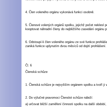
4. Člen voleného orgánu vykonává funkci osobně.
5. Členové volených orgánů spolku, jejichž počet neklesl 
kooptovat náhradní členy do nejbližšího zasedání orgánu p
6. Odstoupí-li člen voleného orgánu ze své funkce prohlá
zaniká funkce uplynutím dvou měsíců od dojití prohlášení.
Čl. 6
Členská schůze
1. Členská schůze je nejvyšším orgánem spolku a tvoří ji 
2. Do výlučné pravomoci Členské schůze náleží:
a) určovat bližší zaměření činnosti spolku na další období,