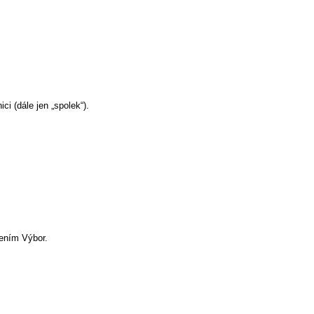
ci (dále jen „spolek“).
sením Výbor.