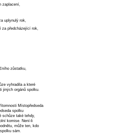
h zaplacení,
za uplynulý rok,
í za předcházející rok,
ačního zůstatku,
ůze vyhradila a které
 jiných orgánů spolku.
řítomnosti Místopředseda
ředseda spolku
é schůze také tehdy,
lní komise. Není-li
podnětu, může ten, kdo
 spolku sám.