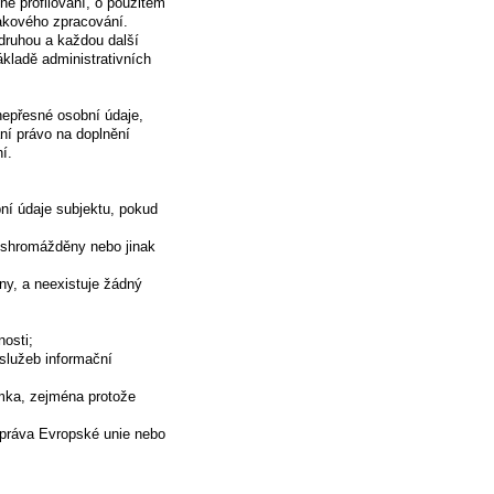
ě profilování, o použitém
akového zpracování.
druhou a každou další
ákladě administrativních
nepřesné osobní údaje,
ání právo na doplnění
í.
í údaje subjektu, pokud
ly shromážděny nebo jinak
ny, a neexistuje žádný
osti;
služeb informační
mka, zejména protože
e práva Evropské unie nebo