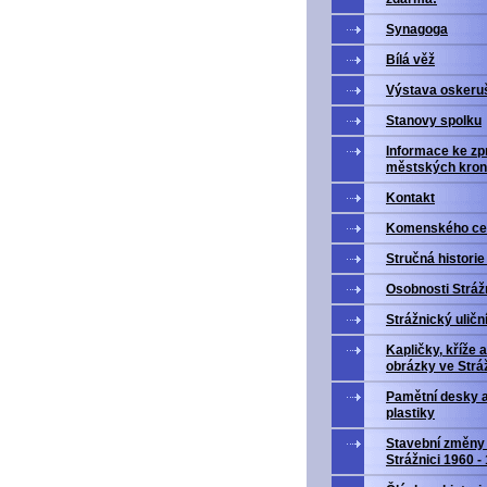
Synagoga
Bílá věž
Výstava oskeru
Stanovy spolku
Informace ke zp
městských kron
Kontakt
Komenského ce
Stručná historie
Osobnosti Stráž
Strážnický uličn
Kapličky, kříže a
obrázky ve Stráž
Pamětní desky 
plastiky
Stavební změny
Strážnici 1960 -