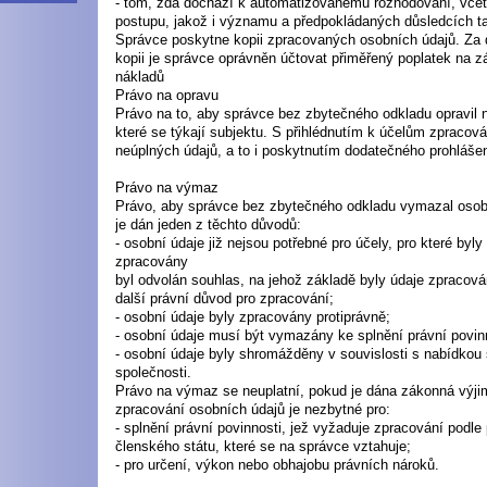
- tom, zda dochází k automatizovanému rozhodování, včetn
postupu, jakož i významu a předpokládaných důsledcích t
Správce poskytne kopii zpracovaných osobních údajů. Za 
kopii je správce oprávněn účtovat přiměřený poplatek na z
nákladů
Právo na opravu
Právo na to, aby správce bez zbytečného odkladu opravil 
které se týkají subjektu. S přihlédnutím k účelům zpracov
neúplných údajů, a to i poskytnutím dodatečného prohlášen
Právo na výmaz
Právo, aby správce bez zbytečného odkladu vymazal osobn
je dán jeden z těchto důvodů:
- osobní údaje již nejsou potřebné pro účely, pro které by
zpracovány
byl odvolán souhlas, na jehož základě byly údaje zpracová
další právní důvod pro zpracování;
- osobní údaje byly zpracovány protiprávně;
- osobní údaje musí být vymazány ke splnění právní povinn
- osobní údaje byly shromážděny v souvislosti s nabídkou 
společnosti.
Právo na výmaz se neuplatní, pokud je dána zákonná výji
zpracování osobních údajů je nezbytné pro:
- splnění právní povinnosti, jež vyžaduje zpracování podl
členského státu, které se na správce vztahuje;
- pro určení, výkon nebo obhajobu právních nároků.