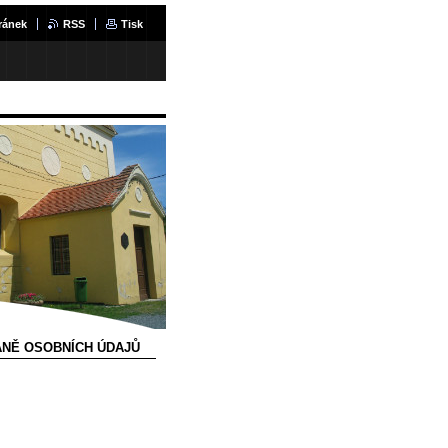
ránek
RSS
Tisk
ANĚ OSOBNÍCH ÚDAJŮ
, z.s.