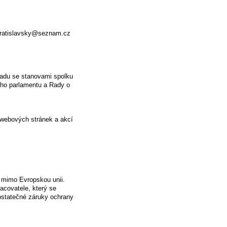
.vratislavsky@seznam.cz
ouladu se stanovami spolku
ého parlamentu a Rady o
webových stránek a akcí
 mimo Evropskou unii.
acovatele, který se
ostatečné záruky ochrany