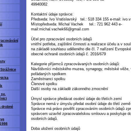
49940082
Kontaktní údaje správce:
Předseda:
Ivo Vratislavský tel.: 518 334 155
e-mail: ivo
Místopředseda:
Michal Vachek
tel.: 721 962 443
e-
ší
mail:michal.vachek66@gmail.com
Účel pro zpracování osobních údajů
racovávání
vnitřní potřeba, zajištění činnosti a realizace účelu a v s
ik
na základě souhlasu uděleného dle čl. 7 nařízení Evropsk
obecné ochraně osobních údajů č. 2016/679
sty
Kategorie příjemců zpracovávaných osobních údajů:
Návštěvníci městského muzea, synagogy, městské věže, 
 Strážnice
pořádaných spolkem
nicka
Zaměstnanci spolku
Členové spolku
ík
Další osoby na základě zákonného zmocnění
 sv.
Úmysl správce předávat osobní údaje do třetích zemí
nici
Správce nemá v úmyslu předat osobní údaje do třetí země
a drobné
Správce má právo pověřit zpracováním osobních údajů zpr
správcem uzavřel zpracovatelskou smlouvu a poskytuje d
osobních údajů.
 ve
 1986
Doba uložení osobních údajů