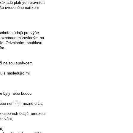
základě platných právních
ýše uvedeného nařízení
sobních údajů pro výše
m oznámením zaslaným na
ýše. Odvoláním souhlasu
ím.
 či nejsou správcem
u s následujícími
je byly nebo budou
bo není-li ji možné určit,
z osobních údajů, omezení
acování;
ů;