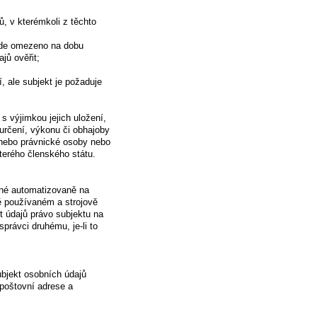
, v kterémkoli z těchto
ude omezeno na dobu
jů ověřit;
, ale subjekt je požaduje
 výjimkou jejich uložení,
rčení, výkonu či obhajoby
 nebo právnické osoby nebo
terého členského státu.
ané automatizovaně na
ě používaném a strojově
t údajů právo subjektu na
právci druhému, je-li to
bjekt osobních údajů
poštovní adrese a