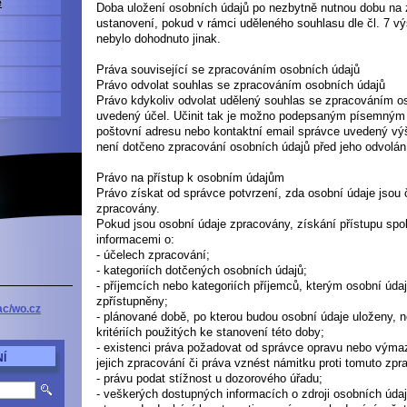
e
Doba uložení osobních údajů po nezbytně nutnou dobu na 
ustanovení, pokud v rámci uděleného souhlasu dle čl. 7 v
nebylo dohodnuto jinak.
Práva související se zpracováním osobních údajů
Právo odvolat souhlas se zpracováním osobních údajů
Právo kdykoliv odvolat udělený souhlas se zpracováním o
uvedený účel. Učinit tak je možno podepsaným písemný
poštovní adresu nebo kontaktní email správce uvedený v
není dotčeno zpracování osobních údajů před jeho odvolán
Právo na přístup k osobním údajům
Právo získat od správce potvrzení, zda osobní údaje jsou
zpracovány.
Pokud jsou osobní údaje zpracovány, získání přístupu spol
informacemi o:
- účelech zpracování;
- kategoriích dotčených osobních údajů;
- příjemcích nebo kategoriích příjemců, kterým osobní úda
zpřístupněny;
ac/wo.cz
- plánované době, po kterou budou osobní údaje uloženy, ne
kritériích použitých ke stanovení této doby;
- existenci práva požadovat od správce opravu nebo výma
Í
jejich zpracování či práva vznést námitku proti tomuto zpr
- právu podat stížnost u dozorového úřadu;
- veškerých dostupných informacích o zdroji osobních údaj