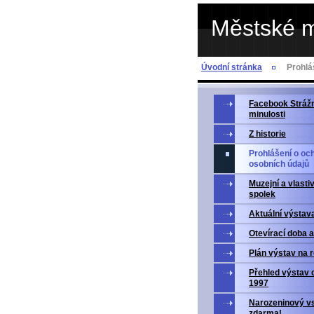
Městské 
Úvodní stránka
Prohlá
Facebook Strážn
minulosti
Z historie
Prohlášení o oc
osobních údajů
Muzejní a vlasti
spolek
Aktuální výstav
Otevírací doba 
Plán výstav na 
Přehled výstav 
1997
Narozeninový v
zdarma!