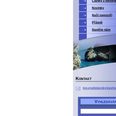
Články z histori
Novinky
Naši sponzoři
Přátelé
Napište nám
K
ONTAKT
ivo.vratislavsky/zavin
V
YHLEDÁVÁN