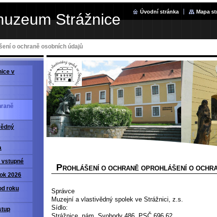
Úvodní stránka
Mapa st
muzeum Strážnice
šení o ochraně osobních údajů
ice v
hraně
vědný
a
a vstupné
P
ROHLÁŠENÍ O OCHRANĚ OPROHLÁŠENÍ O OCHR
rok 2026
od roku
Správce
Muzejní a vlastivědný spolek ve Strážnici
Sídlo:
stup
Strážnice, nám. Svobody 486, PSČ 696 62