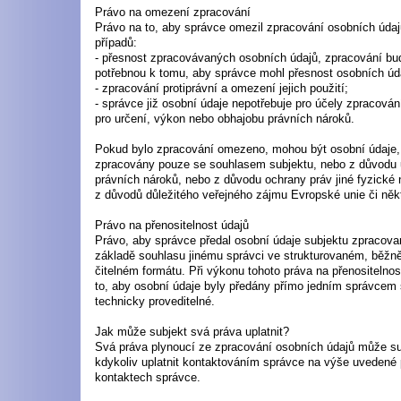
Právo na omezení zpracování
Právo na to, aby správce omezil zpracování osobních údajů
případů:
- přesnost zpracovávaných osobních údajů, zpracování b
potřebnou k tomu, aby správce mohl přesnost osobních úda
- zpracování protiprávní a omezení jejich použití;
- správce již osobní údaje nepotřebuje pro účely zpracování
pro určení, výkon nebo obhajobu právních nároků.
Pokud bylo zpracování omezeno, mohou být osobní údaje, s
zpracovány pouze se souhlasem subjektu, nebo z důvodu u
právních nároků, nebo z důvodu ochrany práv jiné fyzické
z důvodů důležitého veřejného zájmu Evropské unie či něk
Právo na přenositelnost údajů
Právo, aby správce předal osobní údaje subjektu zpracov
základě souhlasu jinému správci ve strukturovaném, běžn
čitelném formátu. Při výkonu tohoto práva na přenositelnos
to, aby osobní údaje byly předány přímo jedním správcem s
technicky proveditelné.
Jak může subjekt svá práva uplatnit?
Svá práva plynoucí ze zpracování osobních údajů může su
kdykoliv uplatnit kontaktováním správce na výše uvedené 
kontaktech správce.