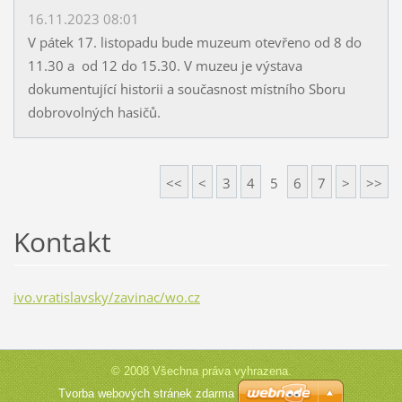
16.11.2023 08:01
V pátek 17. listopadu bude muzeum otevřeno od 8 do
11.30 a od 12 do 15.30. V muzeu je výstava
dokumentující historii a současnost místního Sboru
dobrovolných hasičů.
<<
<
3
4
5
6
7
>
>>
Kontakt
ivo.vratislavsky/zavinac/wo.cz
© 2008 Všechna práva vyhrazena.
Tvorba webových stránek zdarma